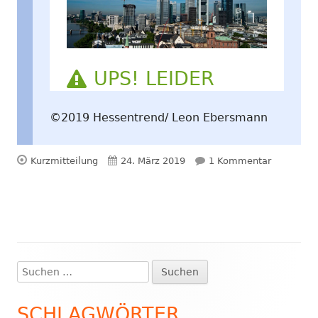
©2019 Hessentrend/ Leon Ebersmann
Format
Veröffentlicht
zu Videobe
Kurzmitteilung
24. März 2019
1 Kommentar
am
Suchen
Haupt-
nach:
Seitenleiste
SCHLAGWÖRTER