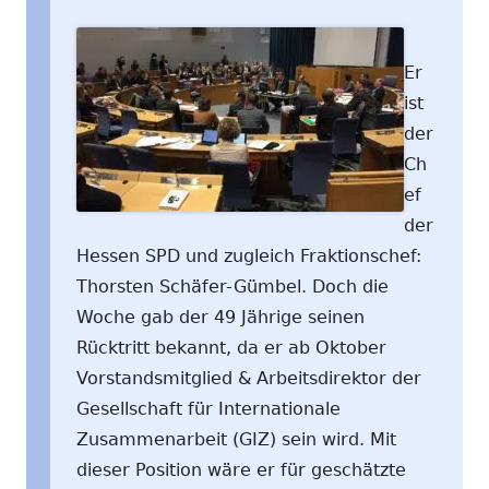
Er
ist
der
Ch
ef
der
Hessen SPD und zugleich Fraktionschef:
Thorsten Schäfer-Gümbel. Doch die
Woche gab der 49 Jährige seinen
Rücktritt bekannt, da er ab Oktober
Vorstandsmitglied & Arbeitsdirektor der
Gesellschaft für Internationale
Zusammenarbeit (GIZ) sein wird. Mit
dieser Position wäre er für geschätzte