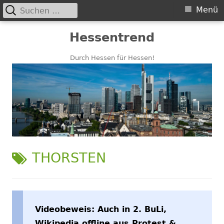
Suchen
Primäres
Menü
nach:
Menü
Springe
Hessentrend
zum
Inhalt
Durch Hessen für Hessen!
SCHLAGWORT:
THORSTEN
Videobeweis: Auch in 2. BuLi,
Wikipedia offline aus Protest &