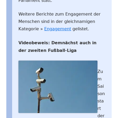
Parlament statt.
Weitere Berichte zum Engagement der
Menschen sind in der gleichnamigen
Kategorie »
Engagement
gelistet.
Videobeweis: Demnächst auch in
der zweiten Fußball-Liga
Zu
m
Sai
son
sta
rt
der