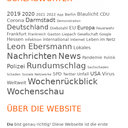
2019
2020
Blaulicht
CDU
2021
2022
Berlin
App
Darmstadt
Corona
Demonstration
Deutschland
EU
Europa
Diebstahl
Feuerwehr
Frankfurt
Gaston Liepach
Frankreich
Gesellschaft
Google
Hessen
international
Leben im Netz
Infektion
Internet
Leon Ebersmann
Lokales
Nachrichten
News
Pandemie
Politik
Rundumschlag
Polizei
Sachschaden
USA
Virus
SPD
Unfall
Twitter
Schaden
Soziale Netzwerke
Wochenrückblick
Weltweit
Wochenschau
ÜBER DIE WEBSITE
Du
bist genau richtig! Diese Webseite ist die erste