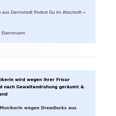
m
 aus Darmstadt findest Du im Abschnitt »
er
n
n Ebersmann
ikerin wird wegen ihrer Frisur
rd nach Gewaltandrohung geräumt &
and
t Musikerin wegen Dreadlocks aus