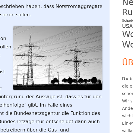
N
geschrieben haben, dass Notstromaggregate
Ru
ieren sollen.
Schad
USA
Wo
von
Wo
ollen
2
ÜB
ist
Du
bi
die e
r
schö
Hintergrund der Aussage ist, dass es für den
Wir s
eihenfolge" gibt. Im Falle eines
Ände
 die Bundesnetzagentur die Funktion des
wicht
 Bundesnetzagentur entscheidet dann auch
Ein-M
betreibern über die Gas- und
will