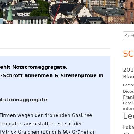
Such
Ha
nach
Se
S
ehlt Notstromaggregate,
201
-Schrott annehmen & Sirenenprobe in
Blau
Demon
Diebs
Fran
otstromaggregate
Gesell
inter
Le
 Firmen wegen der drohenden Gaskrise
gregaten auszustatten. So soll der
Loka
 Patrick Graichen (Bündnis 90/ Grüne) an