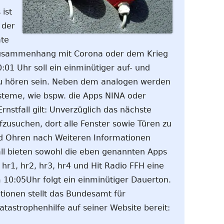
ist
 der
ate
 Zusammenhang mit Corona oder dem Krieg
0:01 Uhr soll ein einminütiger auf- und
u hören sein. Neben dem analogen werden
steme, wie bspw. die Apps NINA oder
nstfall gilt: Unverzüglich das nächste
usuchen, dort alle Fenster sowie Türen zu
d Ohren nach Weiteren Informationen
fall bieten sowohl die eben genannten Apps
hr1, hr2, hr3, hr4 und Hit Radio FFH eine
 10:05Uhr folgt ein einminütiger Dauerton.
tionen stellt das Bundesamt für
tastrophenhilfe auf seiner Website bereit: