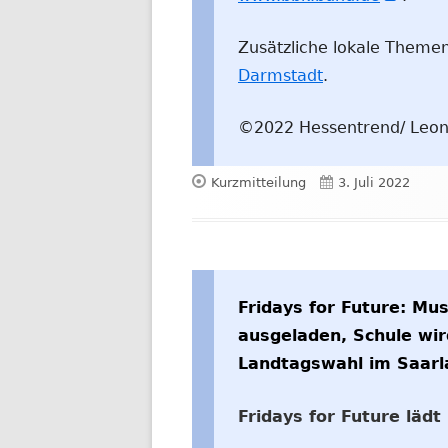
neue
Zusätzliche lokale Themen
Fenst
Darmstadt
.
öffne
©2022 Hessentrend/ Leo
Format
Veröffentlicht
Kurzmitteilung
3. Juli 2022
am
Fridays for Future: Mus
ausgeladen, Schule wi
Landtagswahl im Saarl
Fridays for Future läd