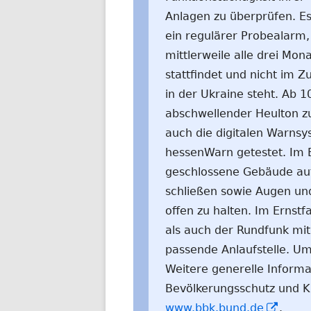
Anlagen zu überprüfen. Es 
ein regulärer Probealarm,
mittlerweile alle drei Mon
stattfindet und nicht im
in der Ukraine steht. Ab 1
abschwellender Heulton z
auch die digitalen Warnsy
hessenWarn getestet. Im Er
geschlossene Gebäude aufz
schließen sowie Augen un
offen zu halten. Im Ernst
als auch der Rundfunk mit 
passende Anlaufstelle. Um
Weitere generelle Informa
Bevölkerungsschutz und Ka
In
www.bbk.bund.de
.