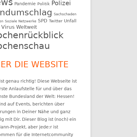
ews
Polizei
Pandemie
Politik
ndumschlag
Sachschaden
SPD
Unfall
Twitter
en
Soziale Netzwerke
Virus
Weltweit
chenrückblick
chenschau
ER DIE WEBSITE
st genau richtig! Diese Webseite ist
rste Anlaufstelle für und über das
nste Bundesland der Welt: Hessen!
ind auf Events, berichten über
rungen in Deiner Nähe und ganz
ig mit Dir. Dieser Blog ist (noch) ein
ann-Projekt, aber jede:r ist
kommen für die Internetcommunity