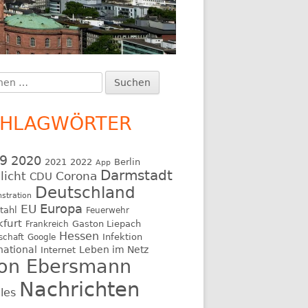
en
upt-
:
itenleiste
CHLAGWÖRTER
9
2020
2021
2022
Berlin
App
Darmstadt
licht
Corona
CDU
Deutschland
stration
EU
Europa
tahl
Feuerwehr
kfurt
Gaston Liepach
Frankreich
Hessen
Infektion
schaft
Google
national
Leben im Netz
Internet
on Ebersmann
Nachrichten
les