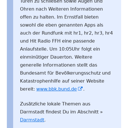
Türen zu schließen sowie Augen und
Ohren nach Weiteren Informationen
offen zu halten. Im Ernstfall bieten
sowohl die eben genannten Apps als
auch der Rundfunk mit hr1, hr2, hr3, hr4
und Hit Radio FFH eine passende
Anlaufstelle. Um 10:05Uhr folgt ein
einminütiger Dauerton. Weitere
generelle Informationen stellt das
Bundesamt für Bevölkerungsschutz und
Katastrophenhilfe auf seiner Website
In
bereit:
www.bbk.bund.de
.
neuem
Zusätzliche lokale Themen aus
Fenster
Darmstadt findest Du im Abschnitt »
öffnen
Darmstadt
.