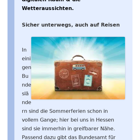
Wetteraussichten.
Sicher unterwegs, auch auf Reisen
In
eini
gen
Bu
nde
slä
nde
rn sind die Sommerferien schon in
vollem Gange; hier bei uns in Hessen
sind sie immerhin in greifbarer Nähe.
Passend dazu gibt das Bundesamt für