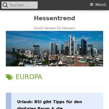
Suchen
Primäres
Menü
nach:
Menü
Springe
Hessentrend
zum
Inhalt
Durch Hessen für Hessen!
SCHLAGWORT:
EUROPA
Urlaub: BSI gibt Tipps für den
digitalen Raum & die