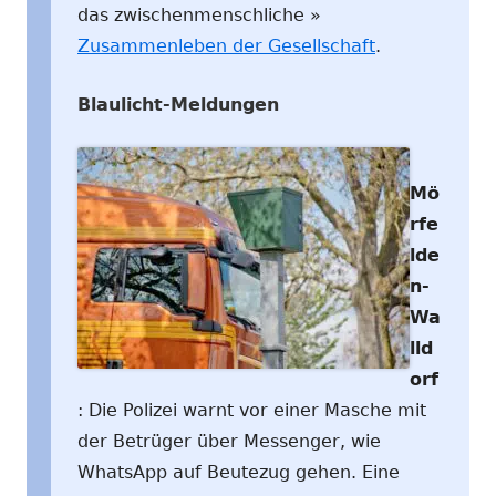
das zwischenmenschliche »
Zusammenleben der Gesellschaft
.
Blaulicht-Meldungen
Mö
rfe
lde
n-
Wa
lld
orf
: Die Polizei warnt vor einer Masche mit
der Betrüger über Messenger, wie
WhatsApp auf Beutezug gehen. Eine