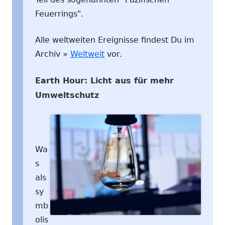
Feuerrings".
Alle weltweiten Ereignisse findest Du im
Archiv »
Weltweit
vor.
Earth Hour: Licht aus für mehr
Umweltschutz
Wa
s
als
sy
mb
olis