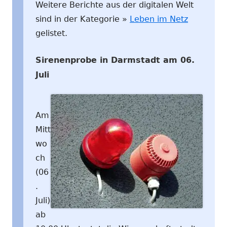
Weitere Berichte aus der digitalen Welt
sind in der Kategorie »
Leben im Netz
gelistet.
Sirenenprobe in Darmstadt am 06.
Juli
Am
Mitt
wo
ch
(06
.
Juli)
ab