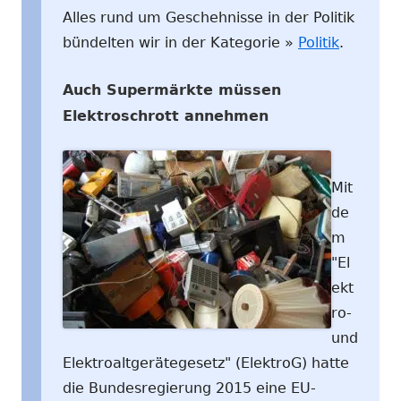
Alles rund um Geschehnisse in der Politik
bündelten wir in der Kategorie »
Politik
.
Auch Supermärkte müssen
Elektroschrott annehmen
Mit
de
m
"El
ekt
ro-
und
Elektroaltgerätegesetz" (ElektroG) hatte
die Bundesregierung 2015 eine EU-