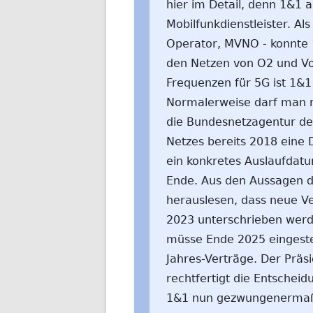
hier im Detail, denn 1&1 
Mobilfunkdienstleister. Al
Operator, MVNO - konnte 
den Netzen von O2 und Vo
Frequenzen für 5G ist 1&1
Normalerweise darf man nic
die Bundesnetzagentur d
Netzes bereits 2018 eine 
ein konkretes Auslaufdatu
Ende. Aus den Aussagen d
herauslesen, dass neue Ve
2023 unterschrieben werde
müsse Ende 2025 eingestel
Jahres-Verträge. Der Präs
rechtfertigt die Entschei
1&1 nun gezwungenermaße