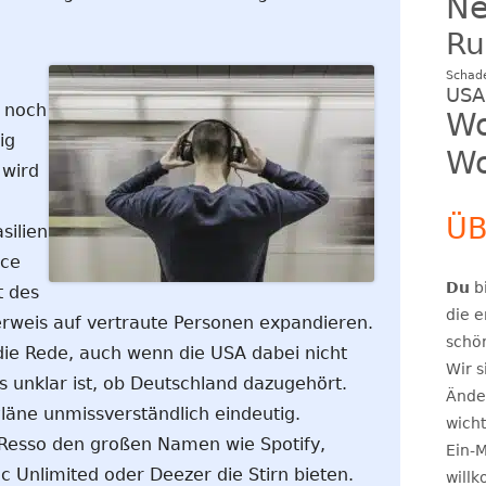
N
Ru
Schad
USA
g noch
Wo
ig
Wo
 wird
n
ÜB
silien
nce
Du
bi
t des
die e
Verweis auf vertraute Personen expandieren.
schö
die Rede, auch wenn die USA dabei nicht
Wir s
 unklar ist, ob Deutschland dazugehört.
Ände
Pläne unmissverständlich eindeutig.
wicht
 Resso den großen Namen wie Spotify,
Ein-M
 Unlimited oder Deezer die Stirn bieten.
will