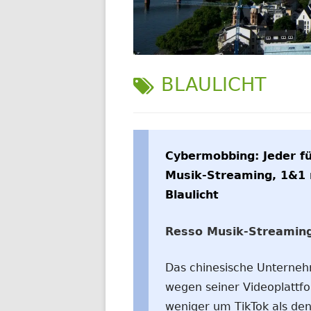
WELTWEIT
SCHLAGWORT:
BLAULICHT
Cybermobbing: Jeder fü
Musik-Streaming, 1&1 
Blaulicht
Resso Musik-Streaming 
Das chinesische Unterne
wegen seiner Videoplattfo
weniger um TikTok als de