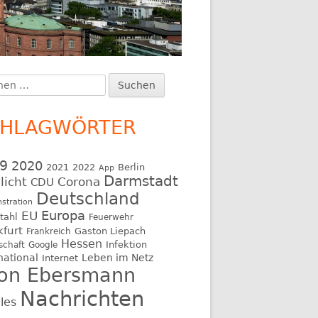
en
upt-
:
itenleiste
CHLAGWÖRTER
9
2020
2021
2022
Berlin
App
Darmstadt
licht
Corona
CDU
Deutschland
stration
EU
Europa
tahl
Feuerwehr
kfurt
Gaston Liepach
Frankreich
Hessen
Infektion
schaft
Google
national
Leben im Netz
Internet
on Ebersmann
Nachrichten
les