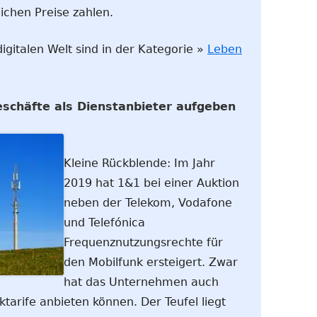
ichen Preise zahlen.
igitalen Welt sind in der Kategorie »
Leben
schäfte als Dienstanbieter aufgeben
Kleine Rückblende: Im Jahr
2019 hat 1&1 bei einer Auktion
neben der Telekom, Vodafone
und Telefónica
Frequenznutzungsrechte für
den Mobilfunk ersteigert. Zwar
hat das Unternehmen auch
tarife anbieten können. Der Teufel liegt