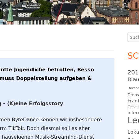
Such
Ha
nach
Se
S
nfte Jugendliche betroffen, Resso
201
muss Doppelstellung aufgeben &
Blau
Demon
Diebs
Fran
- (K)eine Erfolgsstory
Gesell
inter
Le
hmen ByteDance kennen wir insbesondere
rm TikTok. Doch diesmal soll es eher
Loka
n hauseigenen Musik-Streaming-Dienst