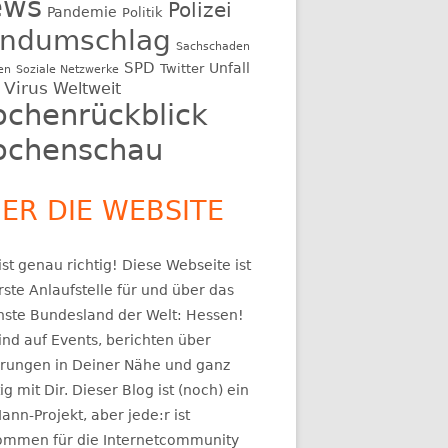
ews
Polizei
Pandemie
Politik
ndumschlag
Sachschaden
SPD
Unfall
Twitter
en
Soziale Netzwerke
Virus
Weltweit
chenrückblick
chenschau
ER DIE WEBSITE
st genau richtig! Diese Webseite ist
rste Anlaufstelle für und über das
nste Bundesland der Welt: Hessen!
ind auf Events, berichten über
rungen in Deiner Nähe und ganz
ig mit Dir. Dieser Blog ist (noch) ein
ann-Projekt, aber jede:r ist
kommen für die Internetcommunity