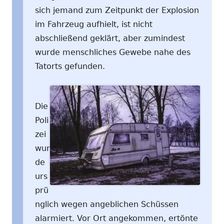
sich jemand zum Zeitpunkt der Explosion
im Fahrzeug aufhielt, ist nicht
abschließend geklärt, aber zumindest
wurde menschliches Gewebe nahe des
Tatorts gefunden.
Die
Poli
zei
wur
de
urs
prü
nglich wegen angeblichen Schüssen
alarmiert. Vor Ort angekommen, ertönte