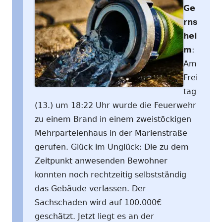
Ge
rns
hei
m
:
Am
Frei
tag
(13.) um 18:22 Uhr wurde die Feuerwehr
zu einem Brand in einem zweistöckigen
Mehrparteienhaus in der Marienstraße
gerufen. Glück im Unglück: Die zu dem
Zeitpunkt anwesenden Bewohner
konnten noch rechtzeitig selbstständig
das Gebäude verlassen. Der
Sachschaden wird auf 100.000€
geschätzt. Jetzt liegt es an der