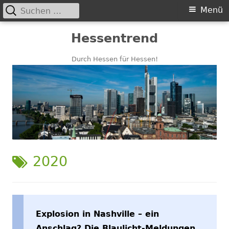
Suchen
Primäres
Menü
nach:
Menü
Springe
Hessentrend
zum
Inhalt
Durch Hessen für Hessen!
SCHLAGWORT:
2020
Explosion in Nashville – ein
Anschlag? Die Blaulicht-Meldungen