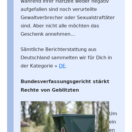
während ihrer Haftzeit weder negativ
aufgefallen sind noch verurteilte
Gewaltverbrecher oder Sexualstraftäter
sind. Aber nicht alle möchten das
Geschenk annehmen…
Sämtliche Berichterstattung aus
Deutschland sammelten wir für Dich in
der Kategorie »
DE
.
Bundesverfassungsgericht stärkt
Rechte von Geblitzten
Um
ein
en