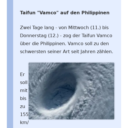
Taifun "Vamco" auf den Philippinen
Zwei Tage lang - von Mittwoch (11.) bis
Donnerstag (12.) - zog der Taifun Vamco
über die Philippinen. Vamco soll zu den
schwersten seiner Art seit Jahren zählen.
Er
soll
mit
bis
zu
155
km/