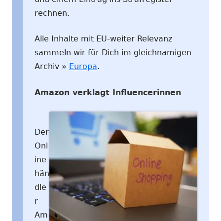
rechnen.
Alle Inhalte mit EU-weiter Relevanz
sammeln wir für Dich im gleichnamigen
Archiv »
Europa
.
Amazon verklagt Influencerinnen
Der
Onl
ine
hän
dle
r
Am