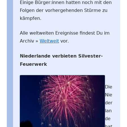
Einige Bürger:innen hatten noch mit den
Folgen der vorhergehenden Stürme zu
kämpfen.
Alle weltweiten Ereignisse findest Du im
Archiv »
Weltweit
vor.
Niederlande verbieten Silvester-
Feuerwerk
Die
Nie
der
lan
de
hat