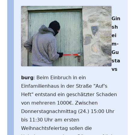
Gin
sh
ei
m-
Gu
sta
vs
burg
: Beim Einbruch in ein
Einfamilienhaus in der Straße "Auf's
Heft" entstand ein geschätzter Schaden
von mehreren 1000€. Zwischen
Donnerstagnachmittag (24.) 15:00 Uhr
bis 11:30 Uhr am ersten
Weihnachtsfeiertag sollen die