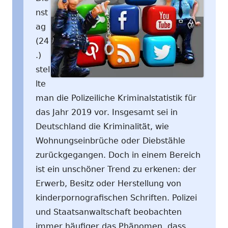
nst
ag
(24
.)
stel
lte
man die Polizeiliche Kriminalstatistik für
das Jahr 2019 vor. Insgesamt sei in
Deutschland die Kriminalität, wie
Wohnungseinbrüche oder Diebstähle
zurückgegangen. Doch in einem Bereich
ist ein unschöner Trend zu erkenen: der
Erwerb, Besitz oder Herstellung von
kinderpornografischen Schriften. Polizei
und Staatsanwaltschaft beobachten
immer häufiger das Phänomen, dass