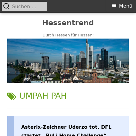
Suchen
Primäres
Menü
nach:
Menü
Springe
Hessentrend
zum
Inhalt
Durch Hessen für Hessen!
SCHLAGWORT:
UMPAH PAH
Asterix-Zeichner Uderzo tot, DFL
startet „BuLi Home Challenge“,