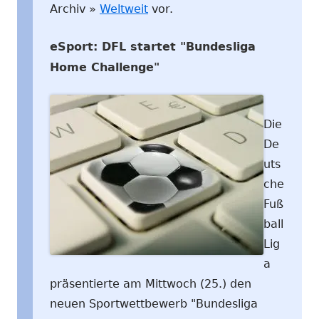
Archiv »
Weltweit
vor.
eSport: DFL startet "Bundesliga
Home Challenge"
Die
De
uts
che
Fuß
ball
Lig
a
präsentierte am Mittwoch (25.) den
neuen Sportwettbewerb "Bundesliga