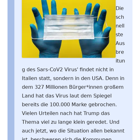
Die
sch
nell
ste
Aus
bre
itun
g des Sars-CoV2 Virus' findet nicht in
Italien statt, sondern in den USA. Denn in
dem 327 Millionen Bürger*innen großem
Land hat das Virus laut dem Spiegel
bereits die 100.000 Marke gebrochen.
Vielen Urteilen nach hat Trump das
Thema viel zu lange klein geredet. Und
auch jetzt, wo die Situation allen bekannt
ist, beschweren sich die Kommunen,