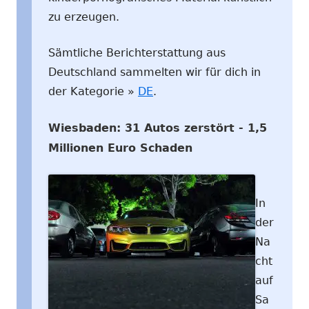
zu erzeugen.
Sämtliche Berichterstattung aus
Deutschland sammelten wir für dich in
der Kategorie »
DE
.
Wiesbaden: 31 Autos zerstört - 1,5
Millionen Euro Schaden
In
der
Na
cht
auf
Sa