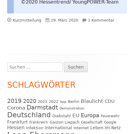
©2020 Hessentrend/ YoungPOWER-Team
Format
Veröffentlicht
zu Asterix
Kurzmitteilung
29. März 2020
1 Kommentar
am
Suchen
Haupt-
nach:
Seitenleiste
SCHLAGWÖRTER
2019
2020
Blaulicht
CDU
2021
2022
Berlin
App
Darmstadt
Corona
Demonstration
Deutschland
EU
Europa
Diebstahl
Feuerwehr
Frankfurt
Gaston Liepach
Frankreich
Gesellschaft
Google
Hessen
international
Leben im Netz
Infektion
Internet