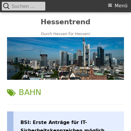
Suchen
Primäres
Menü
nach:
Menü
Springe
Hessentrend
zum
Inhalt
Durch Hessen für Hessen!
SCHLAGWORT:
BAHN
BSI: Erste Anträge für IT-
Sicherheitskennzeichen möglich,