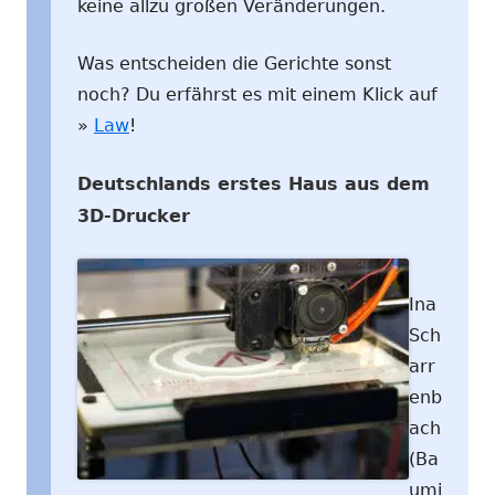
keine allzu großen Veränderungen.
Was entscheiden die Gerichte sonst
noch? Du erfährst es mit einem Klick auf
»
Law
!
Deutschlands erstes Haus aus dem
3D-Drucker
Ina
Sch
arr
enb
ach
(Ba
umi