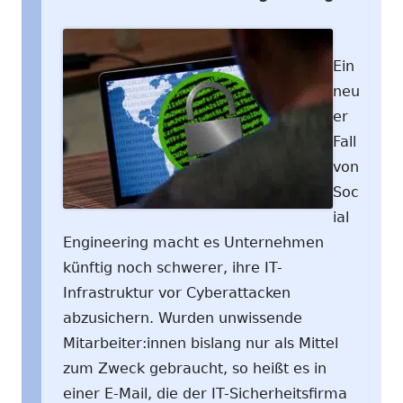
Ein
neu
er
Fall
von
Soc
ial
Engineering macht es Unternehmen
künftig noch schwerer, ihre IT-
Infrastruktur vor Cyberattacken
abzusichern. Wurden unwissende
Mitarbeiter:innen bislang nur als Mittel
zum Zweck gebraucht, so heißt es in
einer E-Mail, die der IT-Sicherheitsfirma