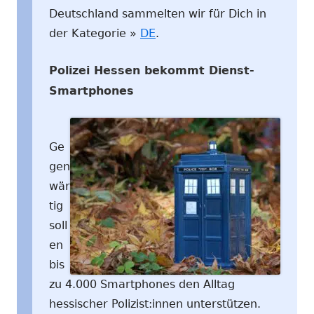
Deutschland sammelten wir für Dich in
der Kategorie »
DE
.
Polizei Hessen bekommt Dienst-
Smartphones
Ge
gen
wär
tig
soll
en
bis
zu 4.000 Smartphones den Alltag
hessischer Polizist:innen unterstützen.