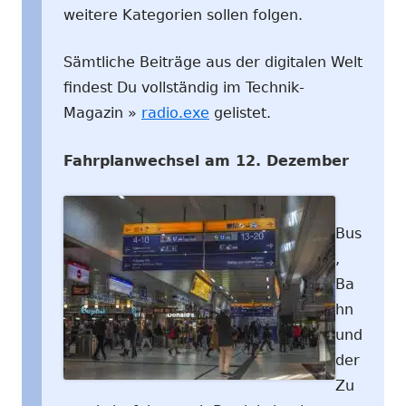
weitere Kategorien sollen folgen.
Sämtliche Beiträge aus der digitalen Welt
findest Du vollständig im Technik-
Magazin »
radio.exe
gelistet.
Fahrplanwechsel am 12. Dezember
Bus
,
Ba
hn
und
der
Zu