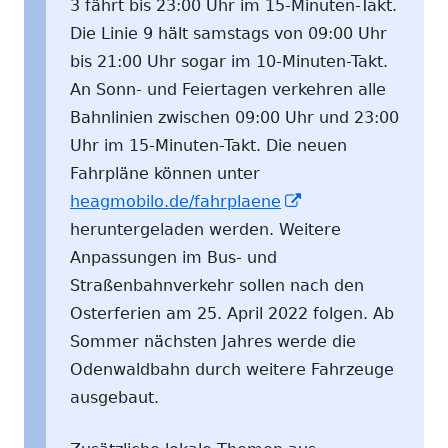
3 fährt bis 23:00 Uhr im 15-Minuten-Takt.
Die Linie 9 hält samstags von 09:00 Uhr
bis 21:00 Uhr sogar im 10-Minuten-Takt.
An Sonn- und Feiertagen verkehren alle
Bahnlinien zwischen 09:00 Uhr und 23:00
Uhr im 15-Minuten-Takt. Die neuen
Fahrpläne können unter
In
heagmobilo.de/fahrplaene
neuem
heruntergeladen werden. Weitere
Fenster
Anpassungen im Bus- und
öffnen
Straßenbahnverkehr sollen nach den
Osterferien am 25. April 2022 folgen. Ab
Sommer nächsten Jahres werde die
Odenwaldbahn durch weitere Fahrzeuge
ausgebaut.