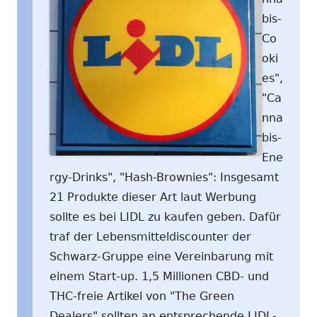
bis-
Co
oki
es",
"Ca
nna
bis-
Ene
rgy-Drinks", "Hash-Brownies": Insgesamt
21 Produkte dieser Art laut Werbung
sollte es bei LIDL zu kaufen geben. Dafür
traf der Lebensmitteldiscounter der
Schwarz-Gruppe eine Vereinbarung mit
einem Start-up. 1,5 Millionen CBD- und
THC-freie Artikel von "The Green
Dealers" sollten an entsprechende LIDL-