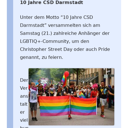
10 Jahre CSD Darmstadt
Unter dem Motto “10 Jahre CSD
Darmstadt” versammelten sich am
Samstag (21.) zahlreiche Anhänger der
LGBTIQ+-Community, um den
Christopher Street Day oder auch Pride
genannt, zu feiern.
Der
Ver
ans
talt
er
viel