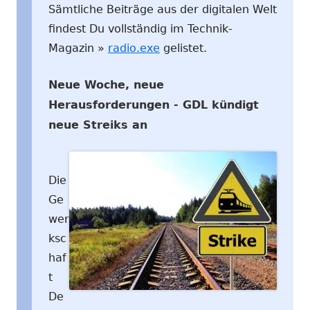
Sämtliche Beiträge aus der digitalen Welt
findest Du vollständig im Technik-
Magazin »
radio.exe
gelistet.
Neue Woche, neue
Herausforderungen - GDL kündigt
neue Streiks an
Die
Ge
wer
ksc
haf
t
De