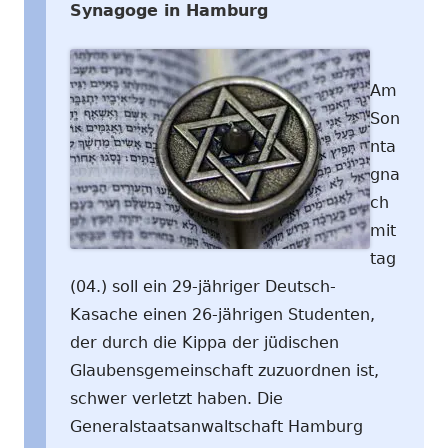
Synagoge in Hamburg
Am
Son
nta
gna
ch
mit
tag
(04.) soll ein 29-jähriger Deutsch-
Kasache einen 26-jährigen Studenten,
der durch die Kippa der jüdischen
Glaubensgemeinschaft zuzuordnen ist,
schwer verletzt haben. Die
Generalstaatsanwaltschaft Hamburg