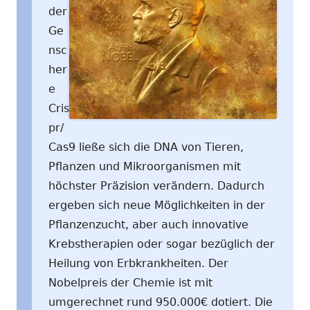
der
Ge
nsc
her
e
Cris
pr/
Cas9 ließe sich die DNA von Tieren,
Pflanzen und Mikroorganismen mit
höchster Präzision verändern. Dadurch
ergeben sich neue Möglichkeiten in der
Pflanzenzucht, aber auch innovative
Krebstherapien oder sogar bezüglich der
Heilung von Erbkrankheiten. Der
Nobelpreis der Chemie ist mit
umgerechnet rund 950.000€ dotiert. Die