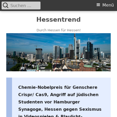
Suchen
Primäres
Menü
nach:
Menü
Springe
Hessentrend
zum
Inhalt
Durch Hessen für Hessen!
Chemie-Nobelpreis für Genschere
Crispr/ Cas9, Angriff auf jüdischen
Studenten vor Hamburger
Synagoge, Hessen gegen Sexismus
in Videospielen & Blaulicht-