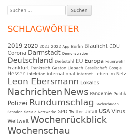
Suchen
Haupt-
nach:
Seitenleiste
SCHLAGWÖRTER
2019
2020
Blaulicht
CDU
2021
2022
Berlin
App
Darmstadt
Corona
Demonstration
Deutschland
EU
Europa
Diebstahl
Feuerwehr
Frankfurt
Gaston Liepach
Frankreich
Gesellschaft
Google
Hessen
international
Leben im Netz
Infektion
Internet
Leon Ebersmann
Lokales
Nachrichten
News
Pandemie
Politik
Rundumschlag
Polizei
Sachschaden
USA
Virus
SPD
Unfall
Twitter
Schaden
Soziale Netzwerke
Wochenrückblick
Weltweit
Wochenschau