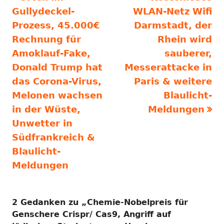
Beitragsnavigation
Beitrag:
Beitrag
Gullydeckel-
WLAN-Netz Wifi
Prozess, 45.000€
Darmstadt, der
Rechnung für
Rhein wird
Amoklauf-Fake,
sauberer,
Donald Trump hat
Messerattacke in
das Corona-Virus,
Paris & weitere
Melonen wachsen
Blaulicht-
in der Wüste,
Meldungen
Unwetter in
Südfrankreich &
Blaulicht-
Meldungen
2 Gedanken zu „
Chemie-Nobelpreis für
Genschere Crispr/ Cas9, Angriff auf