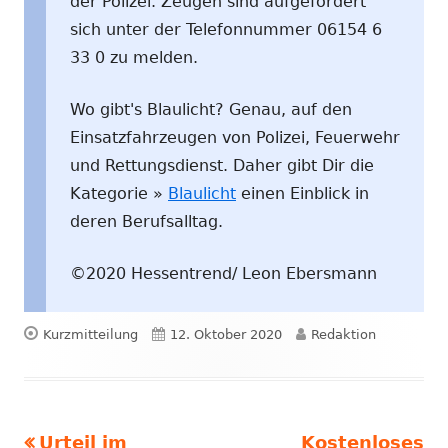
der Polizei. Zeugen sind aufgefordert
sich unter der Telefonnummer 06154 6
33 0 zu melden.
Wo gibt's Blaulicht? Genau, auf den
Einsatzfahrzeugen von Polizei, Feuerwehr
und Rettungsdienst. Daher gibt Dir die
Kategorie »
Blaulicht
einen Einblick in
deren Berufsalltag.
©2020 Hessentrend/ Leon Ebersmann
Format
Veröffentlicht
Autor
Kurzmitteilung
12. Oktober 2020
Redaktion
am
Vorheriger
Nächster
Urteil im
Kostenloses