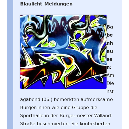
Blaulicht-Meldungen
Ba
be
nh
au
se
n
:
Am
Die
nst
agabend (06.) bemerkten aufmerksame
Bürger:innen wie eine Gruppe die
Sporthalle in der Bürgermeister-Willand-
Straße beschmierten. Sie kontaktierten