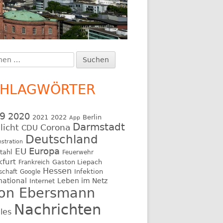
en
upt-
:
itenleiste
CHLAGWÖRTER
9
2020
2021
2022
Berlin
App
Darmstadt
licht
Corona
CDU
Deutschland
stration
EU
Europa
tahl
Feuerwehr
kfurt
Gaston Liepach
Frankreich
Hessen
Infektion
schaft
Google
national
Leben im Netz
Internet
on Ebersmann
Nachrichten
les