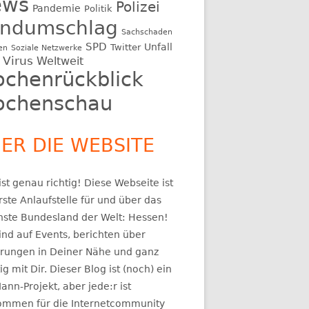
ews
Polizei
Pandemie
Politik
ndumschlag
Sachschaden
SPD
Unfall
Twitter
en
Soziale Netzwerke
Virus
Weltweit
chenrückblick
chenschau
ER DIE WEBSITE
st genau richtig! Diese Webseite ist
rste Anlaufstelle für und über das
nste Bundesland der Welt: Hessen!
ind auf Events, berichten über
rungen in Deiner Nähe und ganz
ig mit Dir. Dieser Blog ist (noch) ein
ann-Projekt, aber jede:r ist
kommen für die Internetcommunity