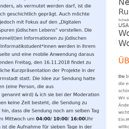
N
nders, als vermutet werden darf, ist die
Ru
ich geschichtlich geprägt. Auch möchte
Schad
edoch mit Fokus auf den „Digitalen
USA
puren jüdischen Lebens“ vorstellen. Die
Wo
mmel(t)en Informationen zu jüdischen
Wo
 Informatikstudent*innen werden in ihrem
seite und eine mobile Anwendung daraus
ÜB
enden Freitag, den 16.11.2018 findet zu
iche Kurzpräsentation der Projekte in der
Du
bi
mstadt statt. Die Idee zur Sendung hatte
die e
en (eine Person, die aus
schö
genannt wird) & ich sie bei der Moderation
Wir s
en keine Zeit besteht, die Sendung zu
Ände
f hin, dass die Sendung noch am selben Tag
wicht
am Mittwoch um
04:00
/
10:00
/
16:00
Uhr
Ein-M
 ist die Aufnahme für sieben Tage in der
will