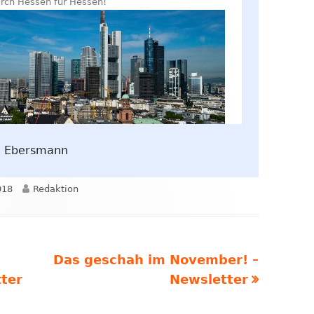
n Ebersmann
Autor
018
Redaktion
Nächster
Das geschah im November! –
Beitrag
tter
Newsletter