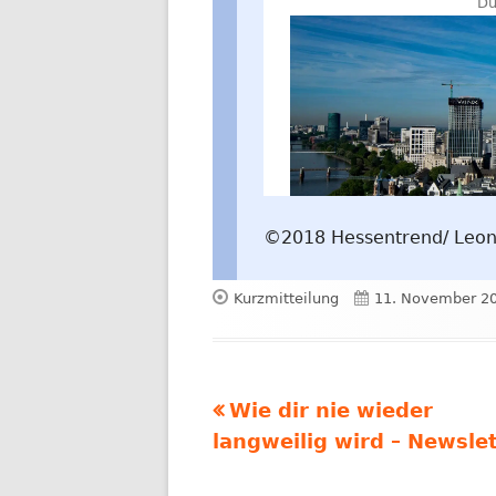
©2018 Hessentrend/ Leo
Format
Veröffentlicht
Kurzmitteilung
11. November 2
am
Vorheriger
Wie dir nie wieder
Beitragsnavigation
Beitrag:
langweilig wird – Newsle