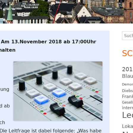
Such
Ha
Am 13.November 2018 ab 17:00Uhr
nach
Se
halten
S
201
Blau
Demon
dung
Diebs
Fran
Gesell
d ab
inter
Le
ch
Loka
Die Leitfrage ist dabei folgende: „Was habe