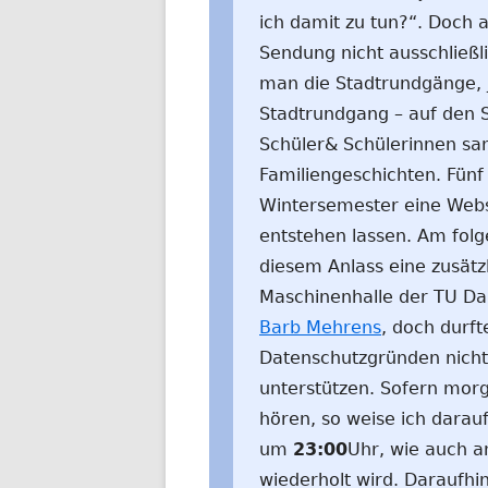
ich damit zu tun?“. Doch a
Sendung nicht ausschließl
man die Stadtrundgänge, j
Stadtrundgang – auf den S
Schüler& Schülerinnen sa
Familiengeschichten. Fünf
Wintersemester eine Web
entstehen lassen. Am folg
diesem Anlass eine zusätzl
Maschinenhalle der TU Dar
Barb Mehrens
, doch durft
Datenschutzgründen nicht 
unterstützen. Sofern morg
hören, so weise ich darau
um
23:00
Uhr, wie auch 
wiederholt wird. Daraufhin