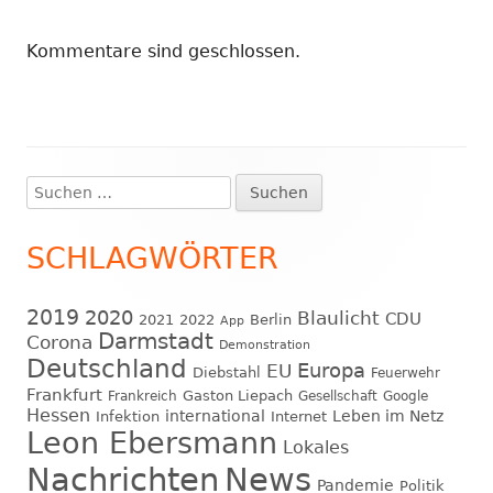
Kommentare sind geschlossen.
Suchen
Haupt-
nach:
Seitenleiste
SCHLAGWÖRTER
2019
2020
Blaulicht
CDU
2021
2022
Berlin
App
Darmstadt
Corona
Demonstration
Deutschland
EU
Europa
Diebstahl
Feuerwehr
Frankfurt
Gaston Liepach
Frankreich
Gesellschaft
Google
Hessen
international
Leben im Netz
Infektion
Internet
Leon Ebersmann
Lokales
Nachrichten
News
Pandemie
Politik