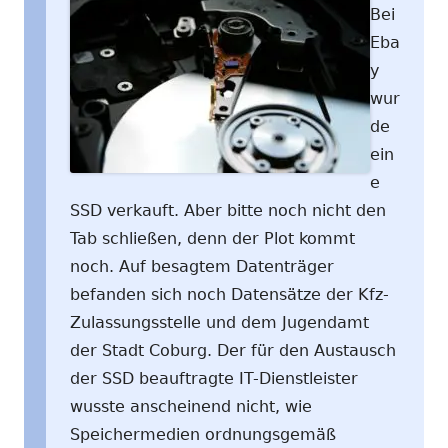
Bei
Eba
y
wur
de
ein
e
SSD verkauft. Aber bitte noch nicht den
Tab schließen, denn der Plot kommt
noch. Auf besagtem Datenträger
befanden sich noch Datensätze der Kfz-
Zulassungsstelle und dem Jugendamt
der Stadt Coburg. Der für den Austausch
der SSD beauftragte IT-Dienstleister
wusste anscheinend nicht, wie
Speichermedien ordnungsgemäß