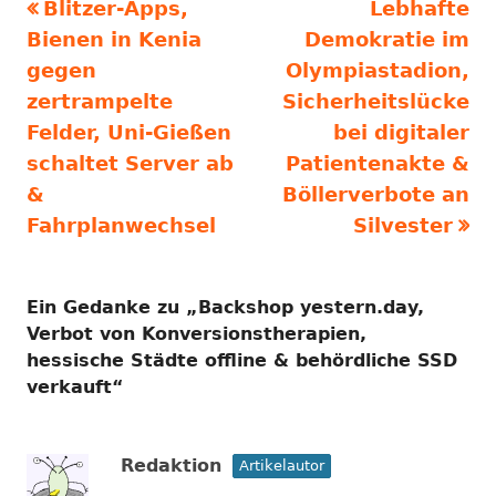
Vorheriger
Nächster
Blitzer-Apps,
Lebhafte
Beitragsnavigation
Beitrag:
Beitrag
Bienen in Kenia
Demokratie im
gegen
Olympiastadion,
zertrampelte
Sicherheitslücke
Felder, Uni-Gießen
bei digitaler
schaltet Server ab
Patientenakte &
&
Böllerverbote an
Fahrplanwechsel
Silvester
Ein Gedanke zu „
Backshop yestern.day,
Verbot von Konversionstherapien,
hessische Städte offline & behördliche SSD
verkauft
“
Redaktion
Artikelautor