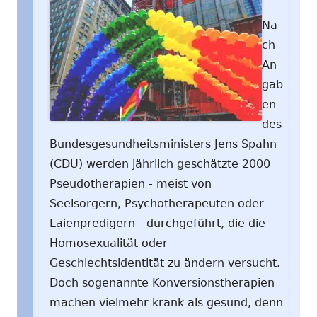
Na
ch
An
gab
en
des
Bundesgesundheitsministers Jens Spahn
(CDU) werden jährlich geschätzte 2000
Pseudotherapien - meist von
Seelsorgern, Psychotherapeuten oder
Laienpredigern - durchgeführt, die die
Homosexualität oder
Geschlechtsidentität zu ändern versucht.
Doch sogenannte Konversionstherapien
machen vielmehr krank als gesund, denn