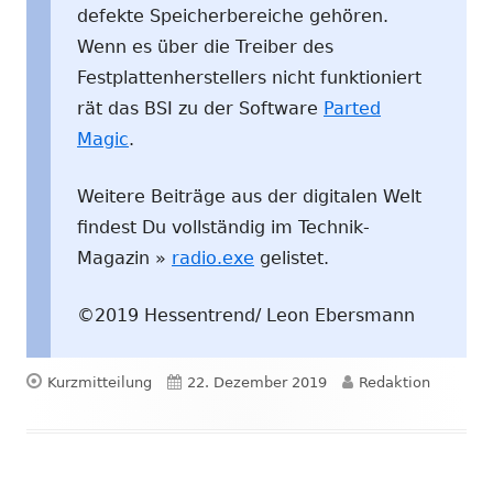
defekte Speicherbereiche gehören.
Wenn es über die Treiber des
Festplattenherstellers nicht funktioniert
rät das BSI zu der Software
Parted
Magic
.
Weitere Beiträge aus der digitalen Welt
findest Du vollständig im Technik-
Magazin »
radio.exe
gelistet.
©2019 Hessentrend/ Leon Ebersmann
Format
Veröffentlicht
Autor
Kurzmitteilung
22. Dezember 2019
Redaktion
am