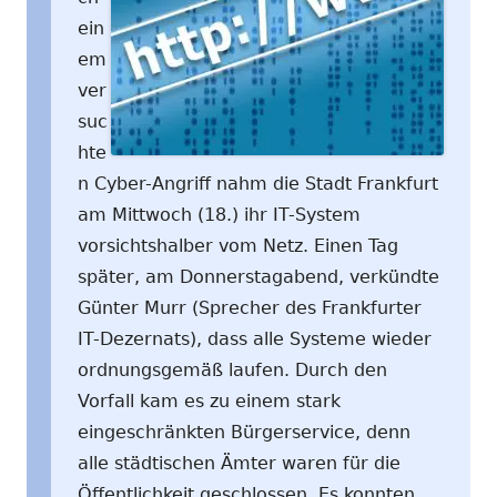
ein
em
ver
suc
hte
n Cyber-Angriff nahm die Stadt Frankfurt
am Mittwoch (18.) ihr IT-System
vorsichtshalber vom Netz. Einen Tag
später, am Donnerstagabend, verkündte
Günter Murr (Sprecher des Frankfurter
IT-Dezernats), dass alle Systeme wieder
ordnungsgemäß laufen. Durch den
Vorfall kam es zu einem stark
eingeschränkten Bürgerservice, denn
alle städtischen Ämter waren für die
Öffentlichkeit geschlossen. Es konnten