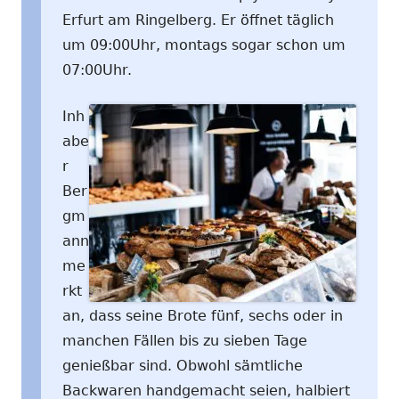
Erfurt am Ringelberg. Er öffnet täglich
um 09:00Uhr, montags sogar schon um
07:00Uhr.
Inh
abe
r
Ber
gm
ann
me
rkt
an, dass seine Brote fünf, sechs oder in
manchen Fällen bis zu sieben Tage
genießbar sind. Obwohl sämtliche
Backwaren handgemacht seien, halbiert