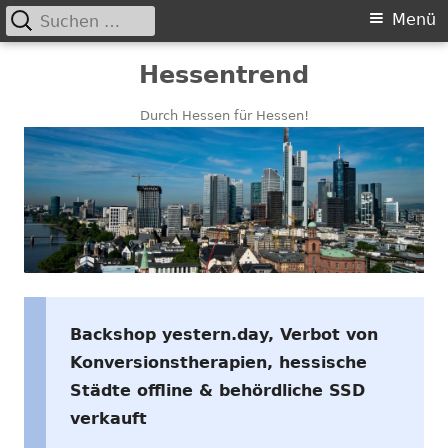
Suchen
Primäres
Menü
nach:
Menü
Springe
Hessentrend
zum
Inhalt
Durch Hessen für Hessen!
Backshop yestern.day, Verbot von
Konversionstherapien, hessische
Städte offline & behördliche SSD
verkauft