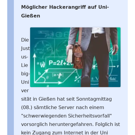
Möglicher Hackerangriff auf Uni-
Gießen
Die
Just
us-
Lie
big-
Uni
ver
sität in Gießen hat seit Sonntagmittag
(08.) sämtliche Server nach einem
"schwerwiegenden Sicherheitsvorfall"
vorsorglich heruntergefahren. Folglich ist
kein Zugang zum Internet in der Uni