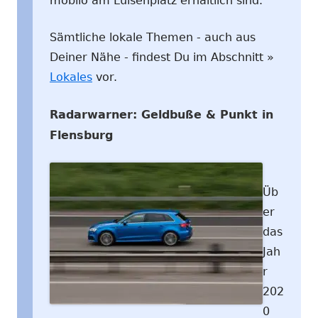
mobilo am Luisenplatz erhältlich sind.
Sämtliche lokale Themen - auch aus
Deiner Nähe - findest Du im Abschnitt »
Lokales
vor.
Radarwarner: Geldbuße & Punkt in
Flensburg
Üb
er
das
Jah
r
202
0