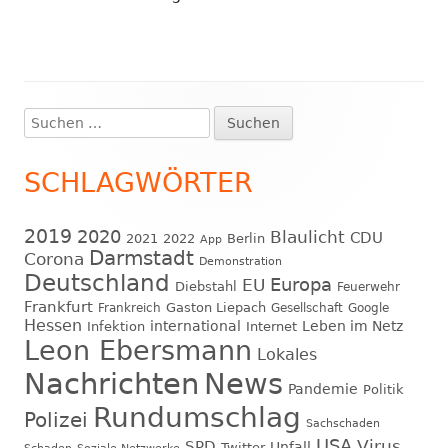
Suchen
Haupt-
nach:
Seitenleiste
SCHLAGWÖRTER
2019
2020
Blaulicht
CDU
2021
2022
Berlin
App
Darmstadt
Corona
Demonstration
Deutschland
EU
Europa
Diebstahl
Feuerwehr
Frankfurt
Gaston Liepach
Frankreich
Gesellschaft
Google
Hessen
international
Leben im Netz
Infektion
Internet
Leon Ebersmann
Lokales
Nachrichten
News
Pandemie
Politik
Rundumschlag
Polizei
Sachschaden
USA
Virus
SPD
Unfall
Twitter