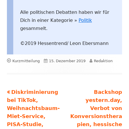
Alle politischen Debatten haben wir für
Dich in einer Kategorie »
Politik
gesammelt.
©2019 Hessentrend/ Leon Ebersmann
Format
Veröffentlicht
Autor
Kurzmitteilung
15. Dezember 2019
Redaktion
am
Vorheriger
Nächster
Diskriminierung
Backshop
Beitragsnavigation
Beitrag:
Beitrag
bei TikTok,
yestern.day,
Weihnachtsbaum-
Verbot von
Miet-Service,
Konversionsthera
PISA-Studie,
pien, hessische