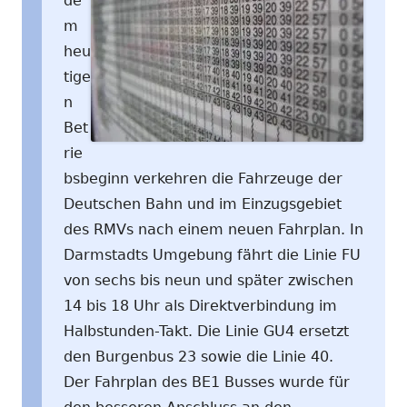
de
m
heu
tige
n
Bet
rie
bsbeginn verkehren die Fahrzeuge der
Deutschen Bahn und im Einzugsgebiet
des RMVs nach einem neuen Fahrplan. In
Darmstadts Umgebung fährt die Linie FU
von sechs bis neun und später zwischen
14 bis 18 Uhr als Direktverbindung im
Halbstunden-Takt. Die Linie GU4 ersetzt
den Burgenbus 23 sowie die Linie 40.
Der Fahrplan des BE1 Busses wurde für