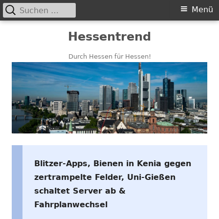
Suchen
Primäres
Menü
nach:
Menü
Springe
Hessentrend
zum
Inhalt
Durch Hessen für Hessen!
Blitzer-Apps, Bienen in Kenia gegen
zertrampelte Felder, Uni-Gießen
schaltet Server ab &
Fahrplanwechsel