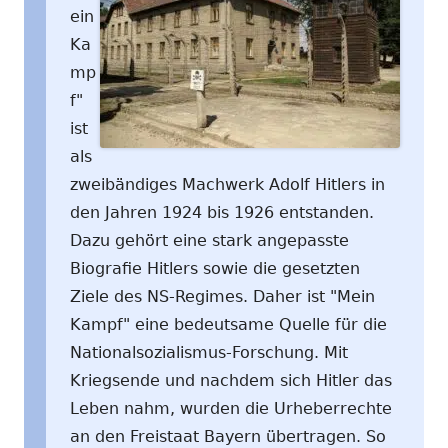
ein
Ka
mp
f"
ist
als
zweibändiges Machwerk Adolf Hitlers in
den Jahren 1924 bis 1926 entstanden.
Dazu gehört eine stark angepasste
Biografie Hitlers sowie die gesetzten
Ziele des NS-Regimes. Daher ist "Mein
Kampf" eine bedeutsame Quelle für die
Nationalsozialismus-Forschung. Mit
Kriegsende und nachdem sich Hitler das
Leben nahm, wurden die Urheberrechte
an den Freistaat Bayern übertragen. So