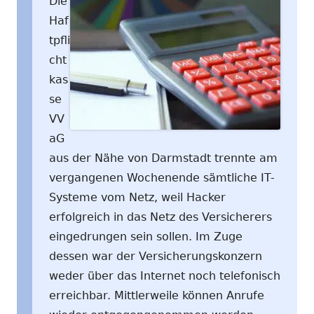
Die
Haf
tpfli
cht
kas
se
VV
aG
aus der Nähe von Darmstadt trennte am
vergangenen Wochenende sämtliche IT-
Systeme vom Netz, weil Hacker
erfolgreich in das Netz des Versicherers
eingedrungen sein sollen. Im Zuge
dessen war der Versicherungskonzern
weder über das Internet noch telefonisch
erreichbar. Mittlerweile können Anrufe