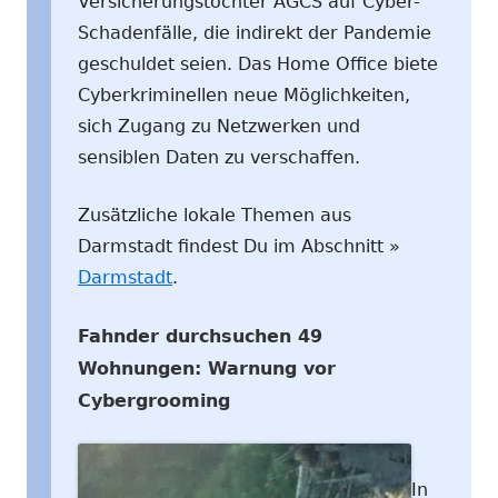
Versicherungstochter AGCS auf Cyber-
Schadenfälle, die indirekt der Pandemie
geschuldet seien. Das Home Office biete
Cyberkriminellen neue Möglichkeiten,
sich Zugang zu Netzwerken und
sensiblen Daten zu verschaffen.
Zusätzliche lokale Themen aus
Darmstadt findest Du im Abschnitt »
Darmstadt
.
Fahnder durchsuchen 49
Wohnungen: Warnung vor
Cybergrooming
In