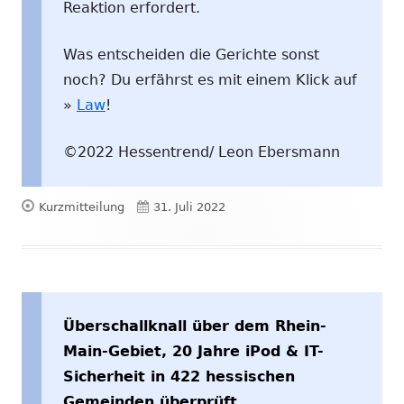
Reaktion erfordert.
Was entscheiden die Gerichte sonst
noch? Du erfährst es mit einem Klick auf
»
Law
!
©2022 Hessentrend/ Leon Ebersmann
Format
Veröffentlicht
Kurzmitteilung
31. Juli 2022
am
Überschallknall über dem Rhein-
Main-Gebiet, 20 Jahre iPod & IT-
Sicherheit in 422 hessischen
Gemeinden überprüft