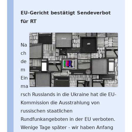
EU-Gericht bestätigt Sendeverbot
für RT
Na
ch
de
m
Ein
ma
rsch Russlands in die Ukraine hat die EU-
Kommission die Ausstrahlung von
russischen staatlichen
Rundfunkangeboten in der EU verboten.
Wenige Tage später - wir haben Anfang