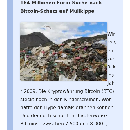
164 Millionen Euro: Suche nach
Bitcoin-Schatz auf Müllkippe
Wir
reis
en
zur
ück
ins
Jah
r 2009. Die Kryptowährung Bitcoin (BTC)
steckt noch in den Kinderschuhen. Wer
hätte den Hype damals erahnen können.
Und dennoch schürft ihr haufenweise
Bitcoins - zwischen 7.500 und 8.000 -,