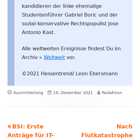
kandidieren der linke ehemalige
Studentenführer Gabriel Boric und der
sozial-konservative Rechtspopulist Jose
Antonio Kast.
Alle weltweiten Ereignisse findest Du im
Archiv »
Weltweit
vor.
©2021 Hessentrend/ Leon Ebersmann
Format
Veröffentlicht
Autor
Kurzmitteilung
19. Dezember 2021
Redaktion
am
Vorheriger
Nächst
BSI: Erste
Nach
Beitragsnavigation
Beitrag:
Beitrag
Anträge für IT-
Flutkatastrophe