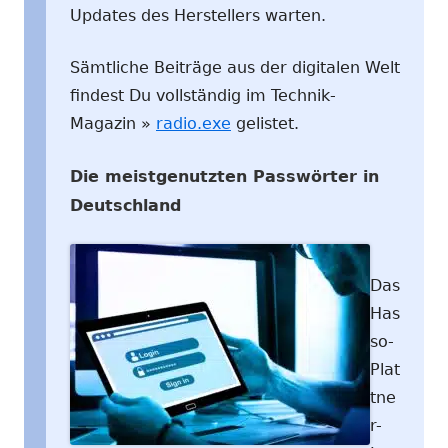
Updates des Herstellers warten.
Sämtliche Beiträge aus der digitalen Welt
findest Du vollständig im Technik-
Magazin »
radio.exe
gelistet.
Die meistgenutzten Passwörter in
Deutschland
Das
Has
so-
Plat
tne
r-