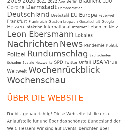
2019
2020
Blaulicht
CDU
2021
2022
Berlin
App
Darmstadt
Corona
Demonstration
Deutschland
EU
Europa
Diebstahl
Feuerwehr
Frankfurt
Gaston Liepach
Frankreich
Gesellschaft
Google
Hessen
international
Leben im Netz
Infektion
Internet
Leon Ebersmann
Lokales
Nachrichten
News
Pandemie
Politik
Rundumschlag
Polizei
Sachschaden
USA
Virus
SPD
Unfall
Twitter
Schaden
Soziale Netzwerke
Wochenrückblick
Weltweit
Wochenschau
ÜBER DIE WEBSITE
Du
bist genau richtig! Diese Webseite ist die erste
Anlaufstelle für und über das schönste Bundesland der
Welt: Hessen! Wir sind auf Events, berichten über