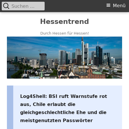
Suchen
Primäres
Menü
nach:
Menü
Springe
Hessentrend
zum
Inhalt
Durch Hessen für Hessen!
Log4Shell: BSI ruft Warnstufe rot
aus, Chile erlaubt die
gleichgeschlechtliche Ehe und die
meistgenutzten Passwörter