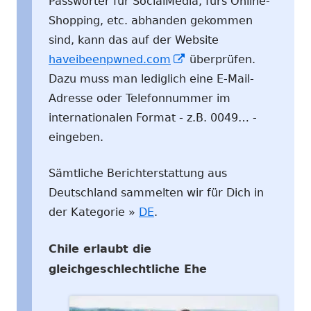
Passwörter für SocialMedia, fürs Online-
Shopping, etc. abhanden gekommen
sind, kann das auf der Website
In
haveibeenpwned.com
überprüfen.
neuem
Dazu muss man lediglich eine E-Mail-
Fenster
Adresse oder Telefonnummer im
öffnen
internationalen Format - z.B. 0049… -
eingeben.
Sämtliche Berichterstattung aus
Deutschland sammelten wir für Dich in
der Kategorie »
DE
.
Chile erlaubt die
gleichgeschlechtliche Ehe