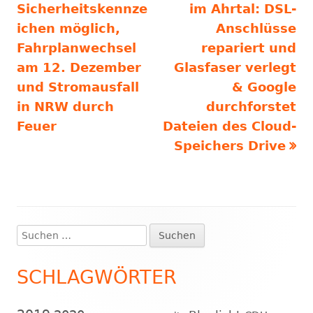
Sicherheitskennze
im Ahrtal: DSL-
ichen möglich,
Anschlüsse
Fahrplanwechsel
repariert und
am 12. Dezember
Glasfaser verlegt
und Stromausfall
& Google
in NRW durch
durchforstet
Feuer
Dateien des Cloud-
Speichers Drive
Suchen
Haupt-
nach:
Seitenleiste
SCHLAGWÖRTER