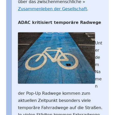
über das zwischenmenschliche »
Zusammenleben der Gesellschaft
.
ADAC kritisiert temporäre Radwege
Unt
er
de
m
Na
me
n
der Pop-Up Radwege kommen zum
aktuellen Zeitpunkt besonders viele
temporäre Fahrradwege auf die Straßen.
In vielen Städten kommen Fahrradwege