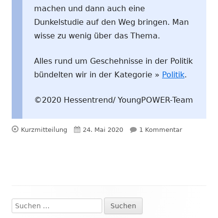
machen und dann auch eine
Dunkelstudie auf den Weg bringen. Man
wisse zu wenig über das Thema.
Alles rund um Geschehnisse in der Politik
bündelten wir in der Kategorie »
Politik
.
©2020 Hessentrend/ YoungPOWER-Team
Format
Veröffentlicht
zu Zyklon 
Kurzmitteilung
24. Mai 2020
1 Kommentar
am
Suchen
Haupt-
nach: