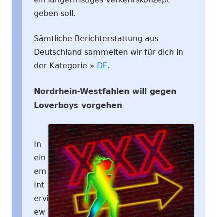
geben soll.
Sämtliche Berichterstattung aus
Deutschland sammelten wir für dich in
der Kategorie »
DE
.
Nordrhein-Westfahlen will gegen
Loverboys vorgehen
In
ein
em
Int
ervi
ew