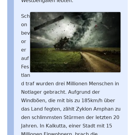
Westbengalen lebten.
Sch
on
bev
or
er
auf
Fes
tlan
d traf wurden drei Millionen Menschen in
Notlager gebracht. Aufgrund der
Windböen, die mit bis zu 185km/h über
das Land fegten, zählt Zyklon Amphan zu
den schlimmsten Stürmen der letzten 20
Jahren. In Kalkutta, einer Stadt mit 15
Millionen Einwohnern, brach die