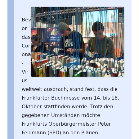
Bev
or
das
Cor
ona
-
Vir
us
weltweit ausbrach, stand fest, dass die
Frankfurter Buchmesse vom 14. bis 18.
Oktober stattfinden werde. Trotz den
gegebenen Umständen möchte
Frankfurts Oberbürgermeister Peter
Feldmann (SPD) an den Plänen