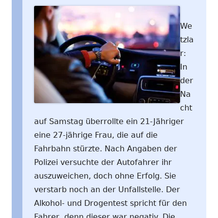
We
tzla
r:
In
der
Na
cht
auf Samstag überrollte ein 21-Jähriger
eine 27-jährige Frau, die auf die
Fahrbahn stürzte. Nach Angaben der
Polizei versuchte der Autofahrer ihr
auszuweichen, doch ohne Erfolg. Sie
verstarb noch an der Unfallstelle. Der
Alkohol- und Drogentest spricht für den
Fahrer, denn dieser war negativ. Die