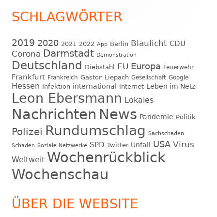
Seitenleiste
SCHLAGWÖRTER
2019
2020
Blaulicht
CDU
2021
2022
Berlin
App
Darmstadt
Corona
Demonstration
Deutschland
EU
Europa
Diebstahl
Feuerwehr
Frankfurt
Gaston Liepach
Frankreich
Gesellschaft
Google
Hessen
international
Leben im Netz
Infektion
Internet
Leon Ebersmann
Lokales
Nachrichten
News
Pandemie
Politik
Rundumschlag
Polizei
Sachschaden
USA
Virus
SPD
Unfall
Twitter
Schaden
Soziale Netzwerke
Wochenrückblick
Weltweit
Wochenschau
ÜBER DIE WEBSITE