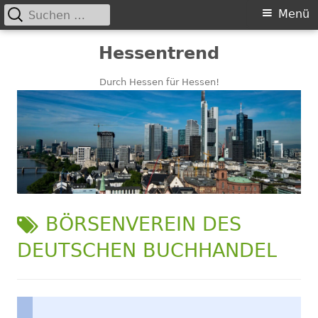
Suchen
Primäres
Menü
nach:
Menü
Springe
Hessentrend
zum
Inhalt
Durch Hessen für Hessen!
SCHLAGWORT:
BÖRSENVEREIN DES
DEUTSCHEN BUCHHANDEL