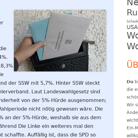
N
Ru
Schad
er
USA
Wo
Wo
die
4%.
ÜB
18,3%
ie
Du
bi
und der SSW mit 5,7%. Hinter SSW steckt
die e
lerverband. Laut Landeswahlgesetz sind
schö
Minderheit von der 5%-Hürde ausgenommen;
Wir s
ahlperiode nicht nötig gewesen wäre. Die
Ände
,4% an der 5%-Hürde, weshalb sie aus dem
wicht
ährend Die Linke ein weiteres mal den
Ein-M
 schaffte. Auffällig ist, dass die SPD so
will