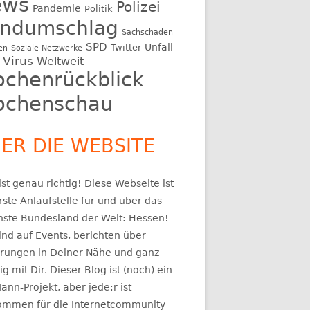
ews
Polizei
Pandemie
Politik
ndumschlag
Sachschaden
SPD
Unfall
Twitter
en
Soziale Netzwerke
Virus
Weltweit
chenrückblick
chenschau
ER DIE WEBSITE
st genau richtig! Diese Webseite ist
rste Anlaufstelle für und über das
nste Bundesland der Welt: Hessen!
ind auf Events, berichten über
rungen in Deiner Nähe und ganz
ig mit Dir. Dieser Blog ist (noch) ein
ann-Projekt, aber jede:r ist
kommen für die Internetcommunity