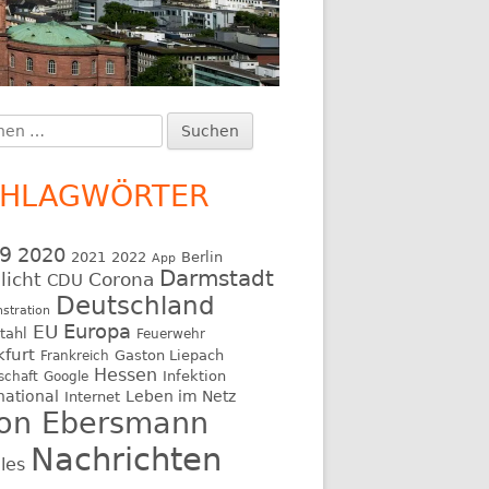
en
upt-
:
itenleiste
CHLAGWÖRTER
9
2020
2021
2022
Berlin
App
Darmstadt
licht
Corona
CDU
Deutschland
stration
EU
Europa
tahl
Feuerwehr
kfurt
Gaston Liepach
Frankreich
Hessen
Infektion
schaft
Google
national
Leben im Netz
Internet
on Ebersmann
Nachrichten
les