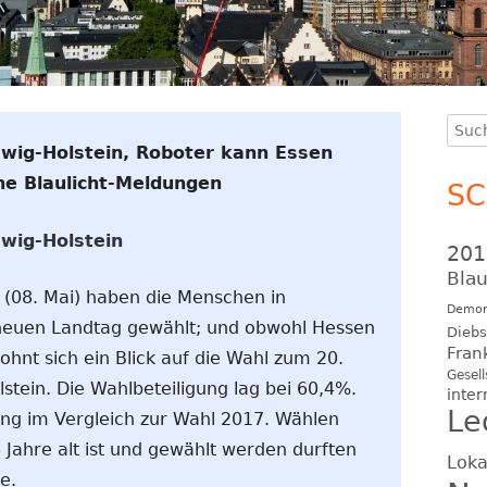
Such
Ha
swig-Holstein, Roboter kann Essen
nach
Se
he Blaulicht-Meldungen
S
wig-Holstein
201
Blau
(08. Mai) haben die Menschen in
Demon
 neuen Landtag gewählt; und obwohl Hessen
Diebs
Fran
lohnt sich ein Blick auf die Wahl zum 20.
Gesell
stein. Die Wahlbeteiligung lag bei 60,4%.
inter
Le
gang im Vergleich zur Wahl 2017. Wählen
 Jahre alt ist und gewählt werden durften
Loka
e.