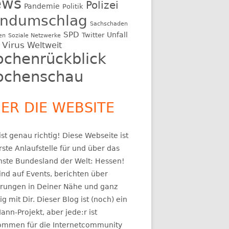
ews
Polizei
Pandemie
Politik
ndumschlag
Sachschaden
SPD
Unfall
Twitter
en
Soziale Netzwerke
Virus
Weltweit
chenrückblick
chenschau
ER DIE WEBSITE
st genau richtig! Diese Webseite ist
rste Anlaufstelle für und über das
nste Bundesland der Welt: Hessen!
ind auf Events, berichten über
rungen in Deiner Nähe und ganz
ig mit Dir. Dieser Blog ist (noch) ein
ann-Projekt, aber jede:r ist
kommen für die Internetcommunity