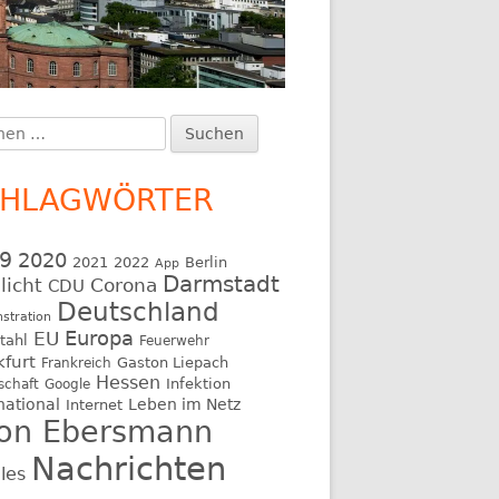
en
upt-
:
itenleiste
CHLAGWÖRTER
9
2020
2021
2022
Berlin
App
Darmstadt
licht
Corona
CDU
Deutschland
stration
EU
Europa
tahl
Feuerwehr
kfurt
Gaston Liepach
Frankreich
Hessen
Infektion
schaft
Google
national
Leben im Netz
Internet
on Ebersmann
Nachrichten
les