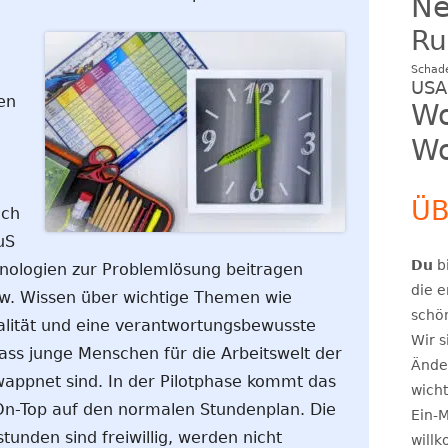
N
Ru
Schad
USA
en
Wo
Wo
ÜB
och
uS
Du
bi
chnologien zur Problemlösung beitragen
die e
pw. Wissen über wichtige Themen wie
schö
alität und eine verantwortungsbewusste
Wir s
dass junge Menschen für die Arbeitswelt der
Ände
appnet sind. In der Pilotphase kommt das
wicht
 On-Top auf den normalen Stundenplan. Die
Ein-M
unden sind freiwillig, werden nicht
will