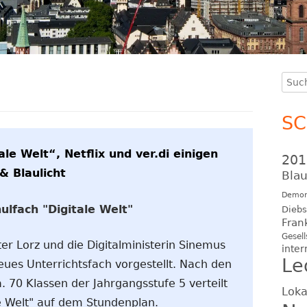
Such
Ha
nach
Se
S
le Welt“, Netflix und ver.di einigen
201
& Blaulicht
Blau
Demon
ulfach "Digitale Welt"
Diebs
Fran
Gesell
er Lorz und die Digitalministerin Sinemus
inter
Le
ues Unterrichtsfach vorgestellt. Nach den
. 70 Klassen der Jahrgangsstufe 5 verteilt
Loka
le Welt" auf dem Stundenplan.