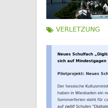
WELTWEIT
SCHLAGWORT:
VERLETZUNG
Neues Schulfach „Digita
sich auf Mindestgagen 
Pilotprojekt: Neues Sch
Der hessische Kultusminist
haben in Wiesbaden ein ne
Sommerferien steht für ca
auf zwölf Schulen "Digita