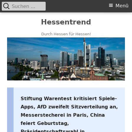
Suchen
Primäres
Menü
nach:
Menü
Springe
Hessentrend
zum
Inhalt
Durch Hessen für Hessen!
Stiftung Warentest kritisiert Spiele-
Apps, AfD zweifelt Sitzverteilung an,
Messerstecherei in Paris, China
feiert Geburtstag,
Präsidentschaftswahl in