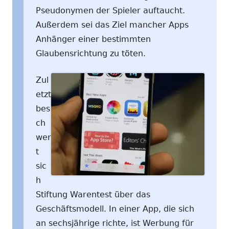
Pseudonymen der Spieler auftaucht.
Außerdem sei das Ziel mancher Apps
Anhänger einer bestimmten
Glaubensrichtung zu töten.
Zul
etzt
bes
ch
wer
t
sic
h
Stiftung Warentest über das
Geschäftsmodell. In einer App, die sich
an sechsjährige richte, ist Werbung für