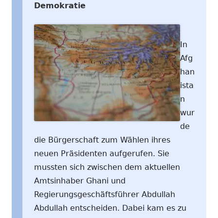
Demokratie
In
Afg
han
ista
n
wur
de
die Bürgerschaft zum Wählen ihres
neuen Präsidenten aufgerufen. Sie
mussten sich zwischen dem aktuellen
Amtsinhaber Ghani und
Regierungsgeschäftsführer Abdullah
Abdullah entscheiden. Dabei kam es zu