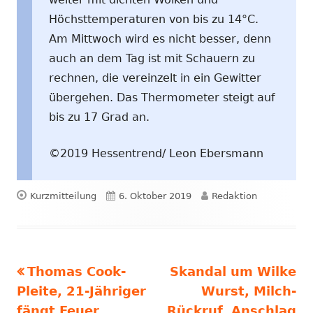
Höchsttemperaturen von bis zu 14°C.
Am Mittwoch wird es nicht besser, denn
auch an dem Tag ist mit Schauern zu
rechnen, die vereinzelt in ein Gewitter
übergehen. Das Thermometer steigt auf
bis zu 17 Grad an.
©2019 Hessentrend/ Leon Ebersmann
Format
Veröffentlicht
Autor
Kurzmitteilung
6. Oktober 2019
Redaktion
am
Vorheriger
Nächster
Thomas Cook-
Skandal um Wilke
Beitragsnavigation
Beitrag:
Beitrag
Pleite, 21-Jähriger
Wurst, Milch-
fängt Feuer,
Rückruf, Anschlag