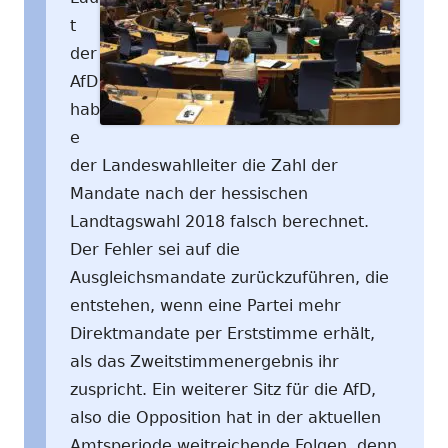
t
der
AfD
hab
e
der Landeswahlleiter die Zahl der
Mandate nach der hessischen
Landtagswahl 2018 falsch berechnet.
Der Fehler sei auf die
Ausgleichsmandate zurückzuführen, die
entstehen, wenn eine Partei mehr
Direktmandate per Erststimme erhält,
als das Zweitstimmenergebnis ihr
zuspricht. Ein weiterer Sitz für die AfD,
also die Opposition hat in der aktuellen
Amtsperiode weitreichende Folgen, denn