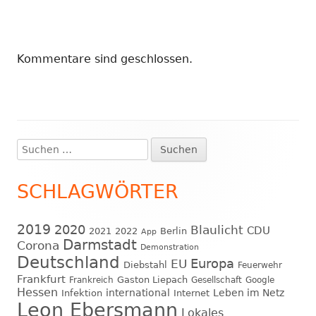
Kommentare sind geschlossen.
Suchen
Haupt-
nach:
Seitenleiste
SCHLAGWÖRTER
2019
2020
Blaulicht
CDU
2021
2022
Berlin
App
Darmstadt
Corona
Demonstration
Deutschland
EU
Europa
Diebstahl
Feuerwehr
Frankfurt
Gaston Liepach
Frankreich
Gesellschaft
Google
Hessen
international
Leben im Netz
Infektion
Internet
Leon Ebersmann
Lokales