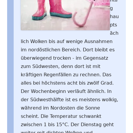
g
hau
pts
äch
lich Wolken bis auf wenige Ausnahmen
im nordöstlichen Bereich. Dort bleibt es
überwiegend trocken - im Gegensatz
zum Südwesten, denn dort ist mit
kräftigen Regenfällen zu rechnen. Das
alles bei höchstens acht bis zwölf Grad.
Der Wochenbeginn verläuft ähnlich. In
der Südwesthälfte ist es meistens wolkig,
während im Nordosten die Sonne
scheint. Die Temperatur schwankt
zwischen 1 bis 15°C. Der Dienstag geht
weiter mit dichten Wolken und