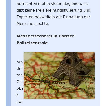
herrscht Armut in vielen Regionen, es
gibt keine freie Meinungsäußerung und
Experten bezweifeln die Einhaltung der
Menschenrechte.
Messerstecherei in Pariser
Polizeizentrale
Am
drit
ten
Okt
obe
r
zwi