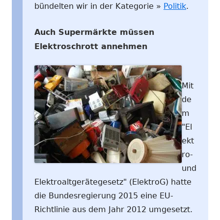
bündelten wir in der Kategorie »
Politik
.
Auch Supermärkte müssen
Elektroschrott annehmen
Mit
de
m
"El
ekt
ro-
und
Elektroaltgerätegesetz" (ElektroG) hatte
die Bundesregierung 2015 eine EU-
Richtlinie aus dem Jahr 2012 umgesetzt.