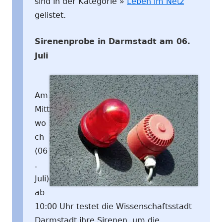
sind in der Kategorie »
Leben im Netz
gelistet.
Sirenenprobe in Darmstadt am 06.
Juli
Am
Mitt
wo
ch
(06
.
Juli)
ab
10:00 Uhr testet die Wissenschaftsstadt
Darmstadt ihre Sirenen, um die