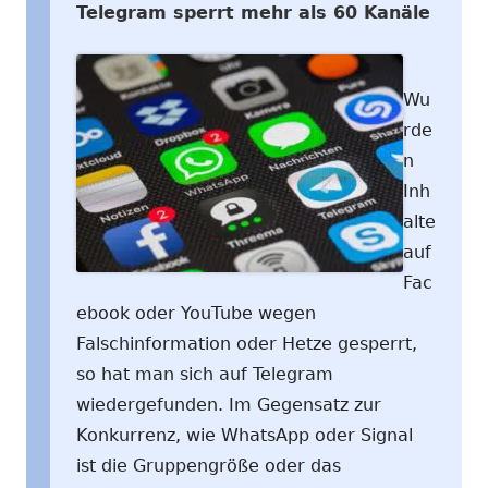
Telegram sperrt mehr als 60 Kanäle
Wu
rde
n
Inh
alte
auf
Fac
ebook oder YouTube wegen
Falschinformation oder Hetze gesperrt,
so hat man sich auf Telegram
wiedergefunden. Im Gegensatz zur
Konkurrenz, wie WhatsApp oder Signal
ist die Gruppengröße oder das