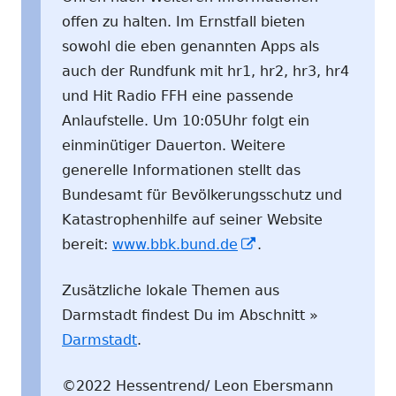
offen zu halten. Im Ernstfall bieten
sowohl die eben genannten Apps als
auch der Rundfunk mit hr1, hr2, hr3, hr4
und Hit Radio FFH eine passende
Anlaufstelle. Um 10:05Uhr folgt ein
einminütiger Dauerton. Weitere
generelle Informationen stellt das
Bundesamt für Bevölkerungsschutz und
Katastrophenhilfe auf seiner Website
In
bereit:
www.bbk.bund.de
.
neuem
Zusätzliche lokale Themen aus
Fenster
Darmstadt findest Du im Abschnitt »
öffnen
Darmstadt
.
©2022 Hessentrend/ Leon Ebersmann