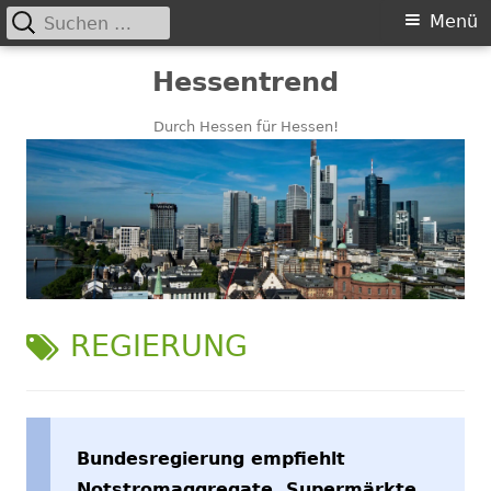
Suchen
Primäres
Menü
nach:
Menü
Springe
Hessentrend
zum
Inhalt
Durch Hessen für Hessen!
SCHLAGWORT:
REGIERUNG
Bundesregierung empfiehlt
Notstromaggregate, Supermärkte