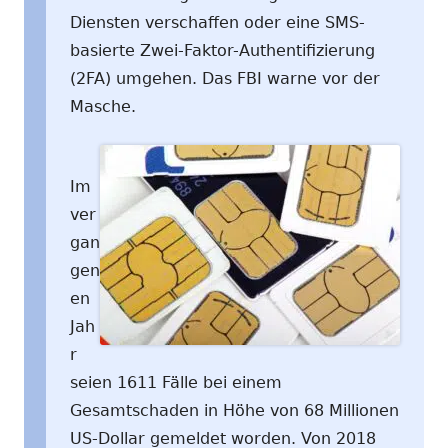
Diensten verschaffen oder eine SMS-
basierte Zwei-Faktor-Authentifizierung
(2FA) umgehen. Das FBI warne vor der
Masche.
Im
ver
gan
gen
en
Jah
r
seien 1611 Fälle bei einem
Gesamtschaden in Höhe von 68 Millionen
US-Dollar gemeldet worden. Von 2018