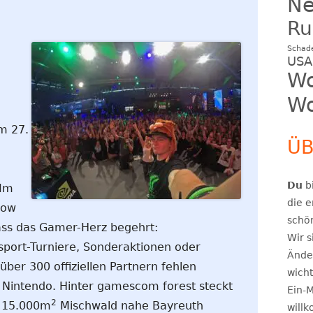
N
Ru
Schad
USA
Wo
Wo
m 27.
ÜB
Du
bi
 Im
die e
now
schö
 dass das Gamer-Herz begehrt:
Wir s
sport-Turniere, Sonderaktionen oder
Ände
ber 300 offiziellen Partnern fehlen
wicht
 Nintendo. Hinter gamescom forest steckt
Ein-M
2
 15.000m
Mischwald nahe Bayreuth
will