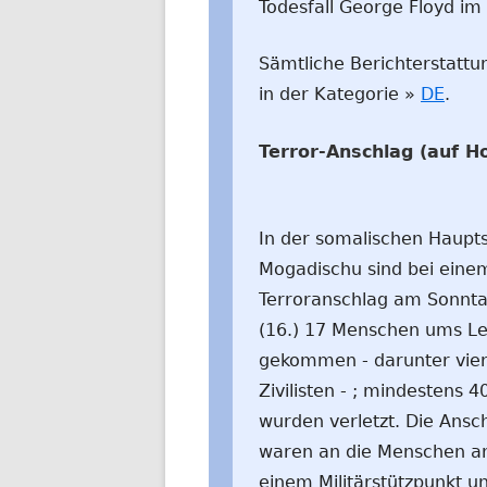
Todesfall George Floyd im
Sämtliche Berichterstattu
in der Kategorie »
DE
.
Terror-Anschlag (auf H
In der somalischen Haupt
Mogadischu sind bei eine
Terroranschlag am Sonnt
(16.) 17 Menschen ums L
gekommen - darunter vie
Zivilisten - ; mindestens 4
wurden verletzt. Die Ansc
waren an die Menschen a
einem Militärstützpunkt u