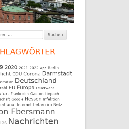
en
upt-
:
itenleiste
CHLAGWÖRTER
9
2020
2021
2022
Berlin
App
Darmstadt
licht
Corona
CDU
Deutschland
stration
EU
Europa
tahl
Feuerwehr
kfurt
Gaston Liepach
Frankreich
Hessen
Infektion
schaft
Google
national
Leben im Netz
Internet
on Ebersmann
Nachrichten
les