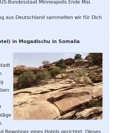
 US-Bundesstaat Minneapolis Ende Mai.
ng aus Deutschland sammelten wir für Dich
otel) in Mogadischu in Somalia
stadt
m
ag
eben
r
0
hläge
n
nd Bewohner eines Hotels gerichtet. Dieses