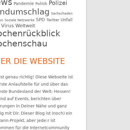
ews
Polizei
Pandemie
Politik
ndumschlag
Sachschaden
SPD
Unfall
Twitter
en
Soziale Netzwerke
Virus
Weltweit
chenrückblick
chenschau
ER DIE WEBSITE
st genau richtig! Diese Webseite ist
rste Anlaufstelle für und über das
nste Bundesland der Welt: Hessen!
ind auf Events, berichten über
rungen in Deiner Nähe und ganz
ig mit Dir. Dieser Blog ist (noch) ein
ann-Projekt, aber jede:r ist
kommen für die Internetcommunity