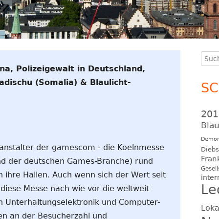
Such
Ha
a, Polizeigewalt in Deutschland,
nach
Se
adischu (Somalia) & Blaulicht-
S
201
Blau
Demon
ranstalter der gamescom - die Koelnmesse
Diebs
Fran
d der deutschen Games-Branche) rund
Gesell
 ihre Hallen. Auch wenn sich der Wert seit
inter
Le
 diese Messe nach wie vor die weltweit
ch Unterhaltungselektronik und Computer-
Loka
en an der Besucherzahl und