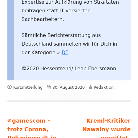
Expertise zur Aufklärung von Straftaten
beitragen statt IT-versierten
Sachbearbeitern.
Sämtliche Berichterstattung aus
Deutschland sammelten wir für Dich in
der Kategorie »
DE
.
©2020 Hessentrend/ Leon Ebersmann
Format
Veröffentlicht
Autor
Kurzmitteilung
30. August 2020
Redaktion
am
Vorheriger
Nächster
gamescom –
Kreml-Kritiker
Beitragsnavigation
Beitrag:
Beitrag
trotz Corona,
Nawalny wurde
Polizeigewalt in
vergiftet,