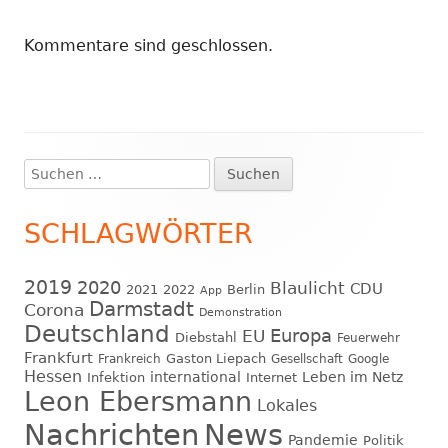
Kommentare sind geschlossen.
Suchen
Haupt-
nach:
Seitenleiste
SCHLAGWÖRTER
2019
2020
Blaulicht
CDU
2021
2022
Berlin
App
Darmstadt
Corona
Demonstration
Deutschland
EU
Europa
Diebstahl
Feuerwehr
Frankfurt
Gaston Liepach
Frankreich
Gesellschaft
Google
Hessen
international
Leben im Netz
Infektion
Internet
Leon Ebersmann
Lokales
Nachrichten
News
Pandemie
Politik