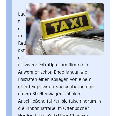
Lau
t
de
m
Red
akti
ons
netzwerk extratipp.com filmte ein
Anwohner schon Ende Januar wie
Polizisten einen Kollegen von einem
offenbar privaten Kneipenbesuch mit
einem Streifenwagen abholen.
Anschließend fahren sie falsch herum in
die Einbahnstraße im Offenbacher
Nordend. Der Redakteur Christian