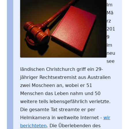
Im
Mä
rz
201
9
im
neu
see
ländischen Christchurch griff ein 29-
jähriger Rechtsextremist aus Australien
zwei Moscheen an, wobei er 51
Menschen das Leben nahm und 50
weitere teils lebensgefährlich verletzte.
Die gesamte Tat streamte er per
Helmkamera in weltweite Internet -
wir
berichteten
. Die Überlebenden des