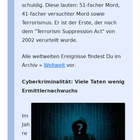
schuldig. Diese lauten: 51-facher Mord,
41-facher versuchter Mord sowie
Terrorismus. Er ist der Erste, der nach
dem "Terrorism Suppression Act" von
2002 verurteilt wurde.
Alle weltweiten Ereignisse findest Du im
Archiv »
Weltweit
vor.
Cyberkriminalität: Viele Taten wenig
Ermittlernachwuchs
Im
Jah
re