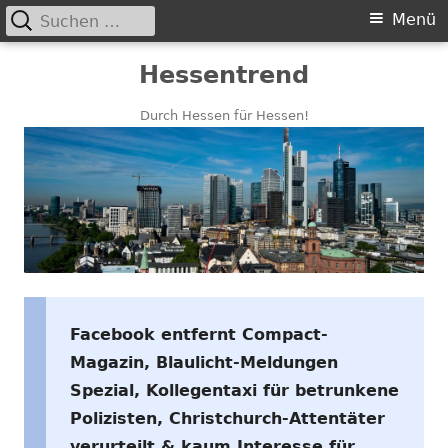
Suchen
Primäres
Menü
nach:
Menü
Springe
Hessentrend
zum
Inhalt
Durch Hessen für Hessen!
Facebook entfernt Compact-
Magazin, Blaulicht-Meldungen
Spezial, Kollegentaxi für betrunkene
Polizisten, Christchurch-Attentäter
verurteilt & kaum Interesse für