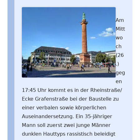
Am
Mitt
wo
ch
(26
.)
geg
en
17:45 Uhr kommt es in der Rheinstraße/
Ecke Grafenstraße bei der Baustelle zu
einer verbalen sowie körperlichen
Auseinandersetzung. Ein 35-jähriger
Mann soll zuerst zwei junge Männer
dunklen Hauttyps rassistisch beleidigt