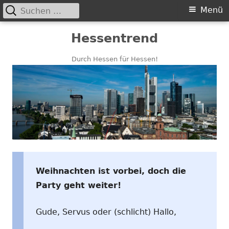
Suchen
Primäres
Menü
nach:
Menü
Springe
Hessentrend
zum
Inhalt
Durch Hessen für Hessen!
Weihnachten ist vorbei, doch die
Party geht weiter!
Gude, Servus oder (schlicht) Hallo,