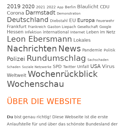
2019
2020
Blaulicht
CDU
2021
2022
Berlin
App
Darmstadt
Corona
Demonstration
Deutschland
EU
Europa
Diebstahl
Feuerwehr
Frankfurt
Gaston Liepach
Frankreich
Gesellschaft
Google
Hessen
international
Leben im Netz
Infektion
Internet
Leon Ebersmann
Lokales
Nachrichten
News
Pandemie
Politik
Rundumschlag
Polizei
Sachschaden
USA
Virus
SPD
Unfall
Twitter
Schaden
Soziale Netzwerke
Wochenrückblick
Weltweit
Wochenschau
ÜBER DIE WEBSITE
Du
bist genau richtig! Diese Webseite ist die erste
Anlaufstelle für und über das schönste Bundesland der