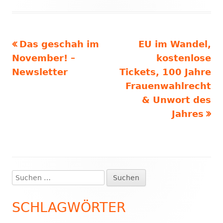
am
Vorheriger
Nächster
Das geschah im
EU im Wandel,
Beitragsnavigation
Beitrag:
Beitrag
November! –
kostenlose
Newsletter
Tickets, 100 Jahre
Frauenwahlrecht
& Unwort des
Jahres
Suchen
Haupt-
nach:
Seitenleiste
SCHLAGWÖRTER