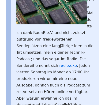
e
Mai
dur
fte
ich dank RadaR e.V. und nicht zuletzt
aufgrund von freigewordenen
Sendeplätzen eine langjährige Idee in die
Tat umsetzen: mein eigener Technik-
Podcast; und das sogar im Radio. Die
Sendereihe nennt sich
radio.exe
. Jeden
vierten Sonntag im Monat ab 17:00Uhr
produzieren wir on air eine neue
Ausgabe; danach auch als Podcast zum
zeitversetzten Hören online verfügbar.
Aber warum erwähne ich das im
Hessentrend-Jahresrückblick? Nun,