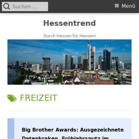
Suchen
Primäres
Menü
nach:
Menü
Springe
Hessentrend
zum
Inhalt
Durch Hessen für Hessen!
SCHLAGWORT:
FREIZEIT
Big Brother Awards: Ausgezeichnete
Datenkraken, Frühjahrsputz im