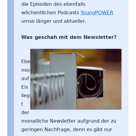
die Episoden des ebenfalls
wöchentlichen Podcasts
YoungPOWER
umso länger und aktueller.
Was geschah mit dem Newsletter?
Ebe
nso
auf
Eis
lieg
t
der
monatliche Newsletter aufgrund der zu
geringen Nachfrage, denn es gibt nur