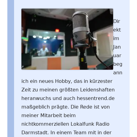
Dir
ekt
im
Jan
uar
beg
ann
ich ein neues Hobby, das in kürzester
Zeit zu meinen größten Leidenshaften
heranwuchs und auch hessentrend.de
maßgeblich prägte. Die Rede ist von
meiner Mitarbeit beim
nichtkommerziellen Lokalfunk Radio
Darmstadt. In einem Team mit in der