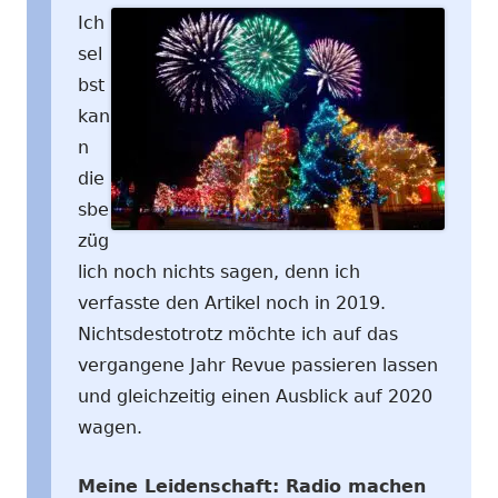
Ich
sel
bst
kan
n
die
sbe
züg
lich noch nichts sagen, denn ich
verfasste den Artikel noch in 2019.
Nichtsdestotrotz möchte ich auf das
vergangene Jahr Revue passieren lassen
und gleichzeitig einen Ausblick auf 2020
wagen.
Meine Leidenschaft: Radio machen