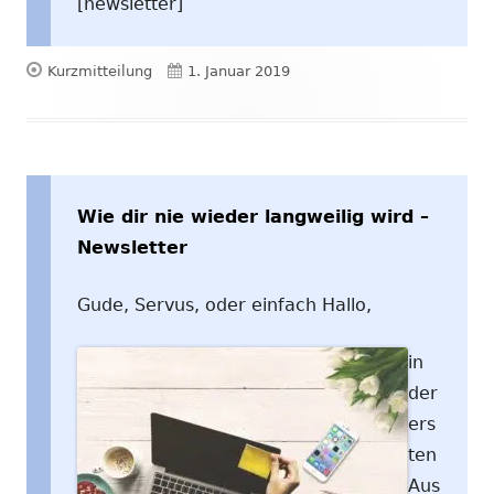
[newsletter]
Format
Veröffentlicht
Kurzmitteilung
1. Januar 2019
am
Wie dir nie wieder langweilig wird –
Newsletter
Gude, Servus, oder einfach Hallo,
in
der
ers
ten
Aus