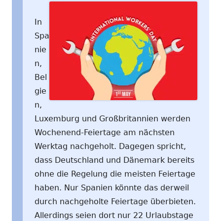
In
Spa
nie
n,
Bel
gie
n,
Luxemburg und Großbritannien werden
Wochenend-Feiertage am nächsten
Werktag nachgeholt. Dagegen spricht,
dass Deutschland und Dänemark bereits
ohne die Regelung die meisten Feiertage
haben. Nur Spanien könnte das derweil
durch nachgeholte Feiertage überbieten.
Allerdings seien dort nur 22 Urlaubstage