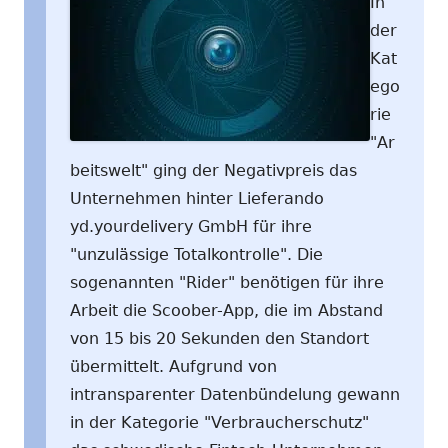
In
der
Kat
ego
rie
"Ar
beitswelt" ging der Negativpreis das
Unternehmen hinter Lieferando
yd.yourdelivery GmbH für ihre
"unzulässige Totalkontrolle". Die
sogenannten "Rider" benötigen für ihre
Arbeit die Scoober-App, die im Abstand
von 15 bis 20 Sekunden den Standort
übermittelt. Aufgrund von
intransparenter Datenbündelung gewann
in der Kategorie "Verbraucherschutz"