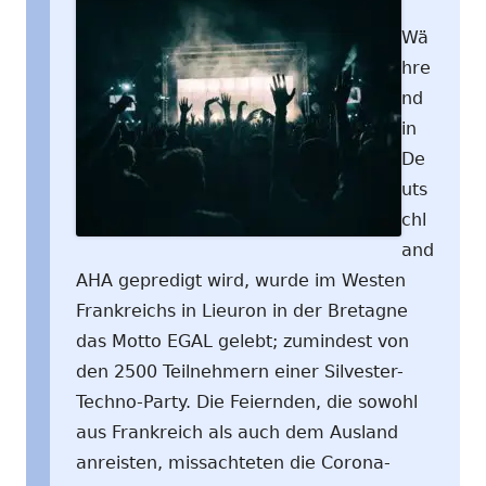
Wä
hre
nd
in
De
uts
chl
and
AHA gepredigt wird, wurde im Westen
Frankreichs in Lieuron in der Bretagne
das Motto EGAL gelebt; zumindest von
den 2500 Teilnehmern einer Silvester-
Techno-Party. Die Feiernden, die sowohl
aus Frankreich als auch dem Ausland
anreisten, missachteten die Corona-