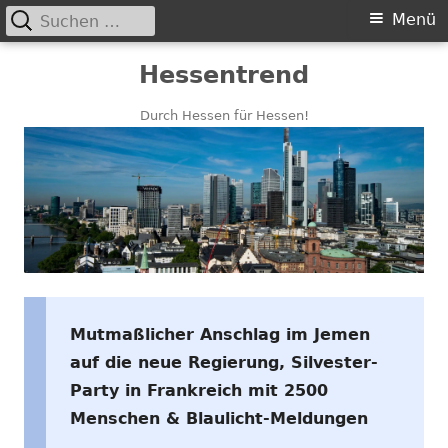
Suchen
Primäres
Menü
nach:
Menü
Springe
Hessentrend
zum
Inhalt
Durch Hessen für Hessen!
Mutmaßlicher Anschlag im Jemen
auf die neue Regierung, Silvester-
Party in Frankreich mit 2500
Menschen & Blaulicht-Meldungen