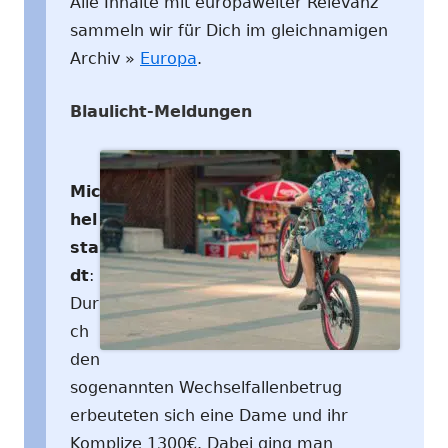
Alle Inhalte mit europaweiter Relevanz
sammeln wir für Dich im gleichnamigen
Archiv »
Europa
.
Blaulicht-Meldungen
Mic
hel
sta
dt
:
Dur
ch
den
sogenannten Wechselfallenbetrug
erbeuteten sich eine Dame und ihr
Komplize 1300€. Dabei ging man