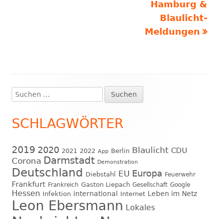
Hamburg &
Blaulicht-
Meldungen
Suchen
Haupt-
nach:
Seitenleiste
SCHLAGWÖRTER
2019
2020
Blaulicht
CDU
2021
2022
Berlin
App
Darmstadt
Corona
Demonstration
Deutschland
EU
Europa
Diebstahl
Feuerwehr
Frankfurt
Gaston Liepach
Frankreich
Gesellschaft
Google
Hessen
international
Leben im Netz
Infektion
Internet
Leon Ebersmann
Lokales