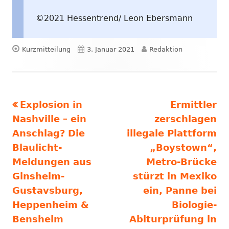
©2021 Hessentrend/ Leon Ebersmann
Format
Veröffentlicht
Autor
Kurzmitteilung
3. Januar 2021
Redaktion
am
Vorheriger
Nächster
Explosion in
Ermittler
Beitragsnavigation
Beitrag:
Beitrag
Nashville – ein
zerschlagen
Anschlag? Die
illegale Plattform
Blaulicht-
„Boystown“,
Meldungen aus
Metro-Brücke
Ginsheim-
stürzt in Mexiko
Gustavsburg,
ein, Panne bei
Heppenheim &
Biologie-
Bensheim
Abiturprüfung in