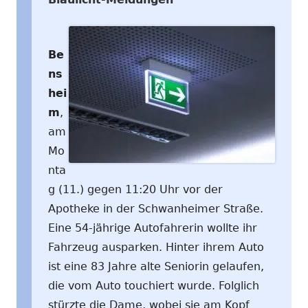
Be
ns
hei
m
,
am
Mo
nta
g (11.) gegen 11:20 Uhr vor der
Apotheke in der Schwanheimer Straße.
Eine 54-jährige Autofahrerin wollte ihr
Fahrzeug ausparken. Hinter ihrem Auto
ist eine 83 Jahre alte Seniorin gelaufen,
die vom Auto touchiert wurde. Folglich
stürzte die Dame, wobei sie am Kopf