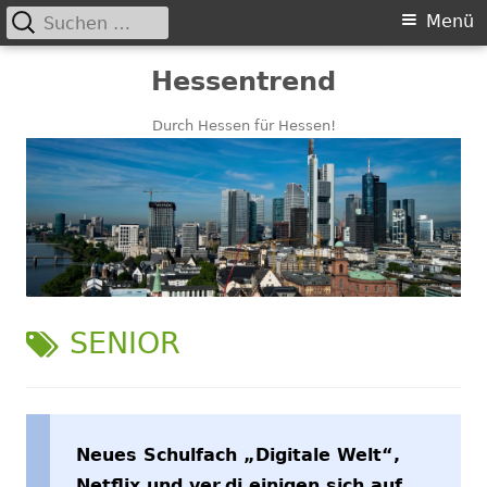
Suchen
Primäres
Menü
nach:
Menü
Springe
Hessentrend
zum
Inhalt
Durch Hessen für Hessen!
SCHLAGWORT:
SENIOR
Neues Schulfach „Digitale Welt“,
Netflix und ver.di einigen sich auf