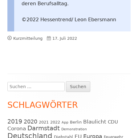
deren Berufsalltag.
©2022 Hessentrend/ Leon Ebersmann
Format
Veröffentlicht
Kurzmitteilung
17. Juli 2022
am
Suchen
Haupt-
nach:
Seitenleiste
SCHLAGWÖRTER
2019
2020
Blaulicht
CDU
2021
2022
Berlin
App
Darmstadt
Corona
Demonstration
Deutschland
EU
Europa
Diebstahl
Feuerwehr