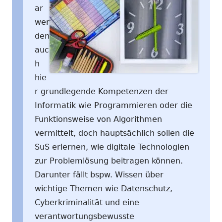
ar
wer
den
auc
h
hie
r grundlegende Kompetenzen der
Informatik wie Programmieren oder die
Funktionsweise von Algorithmen
vermittelt, doch hauptsächlich sollen die
SuS erlernen, wie digitale Technologien
zur Problemlösung beitragen können.
Darunter fällt bspw. Wissen über
wichtige Themen wie Datenschutz,
Cyberkriminalität und eine
verantwortungsbewusste