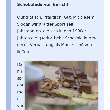
Schokolade vor Gericht
Quadratisch. Praktisch. Gut. Mit diesem
Slogan wirbt Ritter Sport seit
Jahrzehnten, die sich in den 1990er
Jahren die quadratische Schokolade bzw.
deren Verpackung als Marke schützen
ließen.
Da
nn
spri
cht
ma
n
von