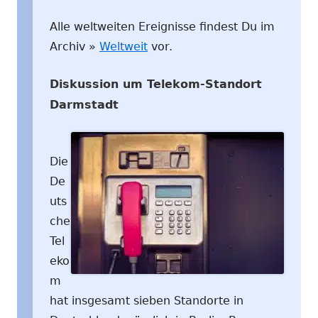
Alle weltweiten Ereignisse findest Du im
Archiv »
Weltweit
vor.
Diskussion um Telekom-Standort
Darmstadt
Die
De
uts
che
Tel
eko
m
hat insgesamt sieben Standorte in