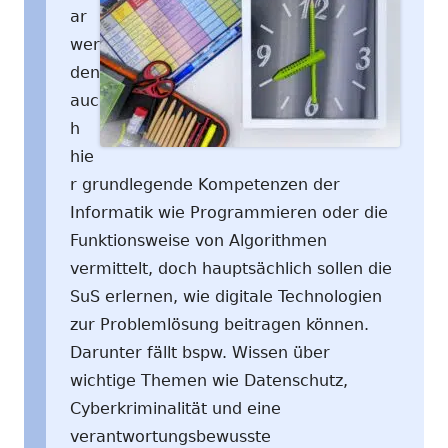
ar
wer
den
auc
h
hie
r grundlegende Kompetenzen der
Informatik wie Programmieren oder die
Funktionsweise von Algorithmen
vermittelt, doch hauptsächlich sollen die
SuS erlernen, wie digitale Technologien
zur Problemlösung beitragen können.
Darunter fällt bspw. Wissen über
wichtige Themen wie Datenschutz,
Cyberkriminalität und eine
verantwortungsbewusste