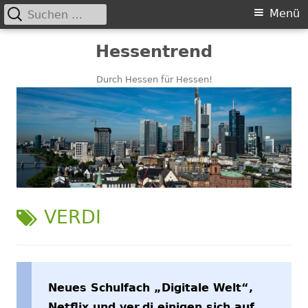
Suchen
Primäres
Menü
nach:
Menü
Springe
Hessentrend
zum
Inhalt
Durch Hessen für Hessen!
SCHLAGWORT:
VERDI
Neues Schulfach „Digitale Welt“,
Netflix und ver.di einigen sich auf