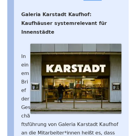
Galeria Karstadt Kaufhof:
Kaufhäuser systemrelevant für
Innenstädte
In
ein
em
Bri
ef
der
Ges
chä
ftsführung von Galeria Karstadt Kaufhof
an die Mitarbeiter*innen heißt es, dass