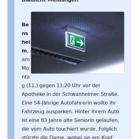
Be
ns
hei
m
,
am
Mo
nta
g (11.) gegen 11:20 Uhr vor der
Apotheke in der Schwanheimer Straße.
Eine 54-jährige Autofahrerin wollte ihr
Fahrzeug ausparken. Hinter ihrem Auto
ist eine 83 Jahre alte Seniorin gelaufen,
die vom Auto touchiert wurde. Folglich
stürzte die Dame, wobei sie am Kopf