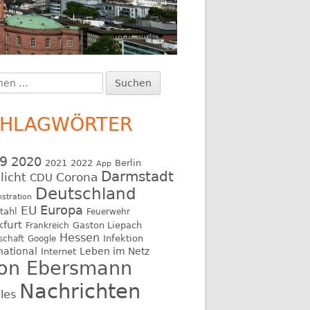
en
upt-
:
itenleiste
CHLAGWÖRTER
9
2020
2021
2022
Berlin
App
Darmstadt
licht
Corona
CDU
Deutschland
stration
EU
Europa
tahl
Feuerwehr
kfurt
Gaston Liepach
Frankreich
Hessen
Infektion
schaft
Google
national
Leben im Netz
Internet
on Ebersmann
Nachrichten
les