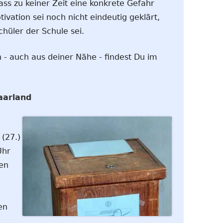
ss zu keiner Zeit eine konkrete Gefahr
vation sei noch nicht eindeutig geklärt,
hüler der Schule sei.
 - auch aus deiner Nähe - findest Du im
aarland
(27.)
Uhr
ten
en