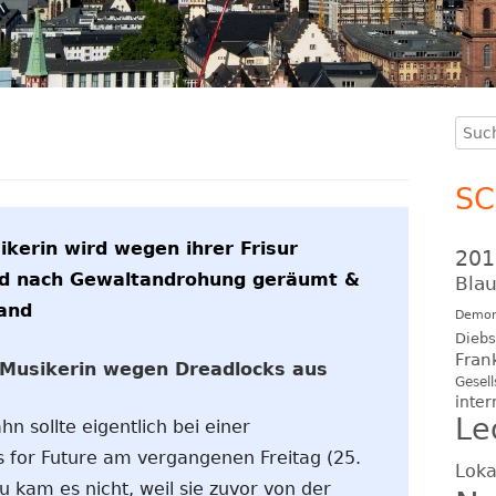
Such
Ha
nach
Se
S
ikerin wird wegen ihrer Frisur
201
rd nach Gewaltandrohung geräumt &
Blau
and
Demon
Diebs
Fran
t Musikerin wegen Dreadlocks aus
Gesell
inter
Le
hn sollte eigentlich bei einer
 for Future am vergangenen Freitag (25.
Loka
u kam es nicht, weil sie zuvor von der