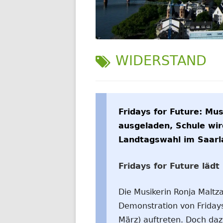
WELTWEIT
SCHLAGWORT:
WIDERSTAND
Fridays for Future: Mus
ausgeladen, Schule wi
Landtagswahl im Saarl
Fridays for Future läd
Die Musikerin Ronja Maltza
Demonstration von Fridays
März) auftreten. Doch daz