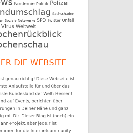
ews
Polizei
Pandemie
Politik
ndumschlag
Sachschaden
SPD
Unfall
Twitter
en
Soziale Netzwerke
Virus
Weltweit
chenrückblick
chenschau
ER DIE WEBSITE
st genau richtig! Diese Webseite ist
rste Anlaufstelle für und über das
nste Bundesland der Welt: Hessen!
ind auf Events, berichten über
rungen in Deiner Nähe und ganz
ig mit Dir. Dieser Blog ist (noch) ein
ann-Projekt, aber jede:r ist
kommen für die Internetcommunity