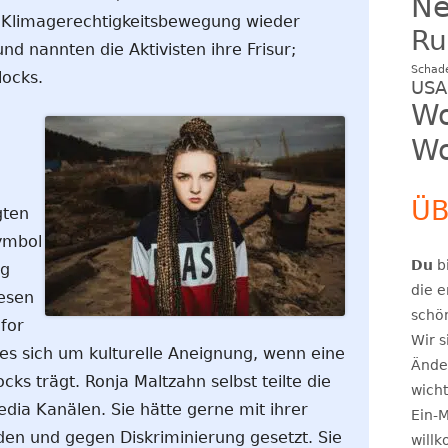
N
 Klimagerechtigkeitsbewegung wieder
Ru
d nannten die Aktivisten ihre Frisur;
Schad
locks.
USA
Wo
Wo
ÜB
gten
ymbol
Du
bi
ng
die e
esen
schö
 for
Wir s
es sich um kulturelle Aneignung, wenn eine
Ände
cks trägt. Ronja Maltzahn selbst teilte die
wicht
edia Kanälen. Sie hätte gerne mit ihrer
Ein-M
eden und gegen Diskriminierung gesetzt. Sie
will