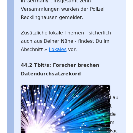
in Germany". Insgesamt zehn
Versammlungen wurden der Polizei
Recklinghausen gemeldet.
Zusätzliche lokale Themen - sicherlich
auch aus Deiner Nähe - findest Du im
Abschnitt »
Lokales
vor.
44,2 Tbit/s: Forscher brechen
Datendurchsatzrekord
Lau
t
de
m
Fac