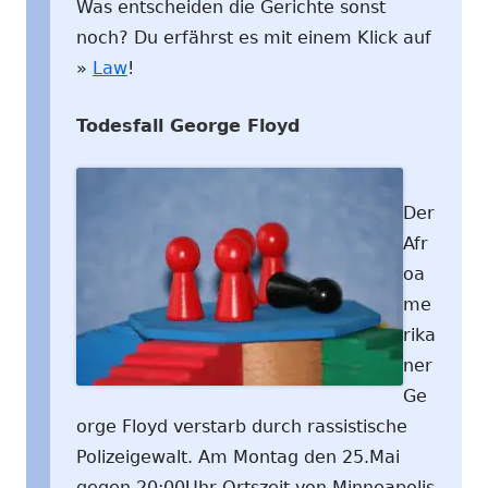
Was entscheiden die Gerichte sonst
noch? Du erfährst es mit einem Klick auf
»
Law
!
Todesfall George Floyd
Der
Afr
oa
me
rika
ner
Ge
orge Floyd verstarb durch rassistische
Polizeigewalt. Am Montag den 25.Mai
gegen 20:00Uhr Ortszeit von Minneapolis