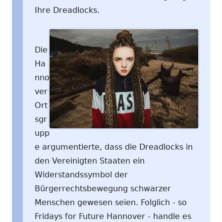
Ihre Dreadlocks.
Die
Ha
nno
ver
Ort
sgr
upp
e argumentierte, dass die Dreadlocks in
den Vereinigten Staaten ein
Widerstandssymbol der
Bürgerrechtsbewegung schwarzer
Menschen gewesen seien. Folglich - so
Fridays for Future Hannover - handle es