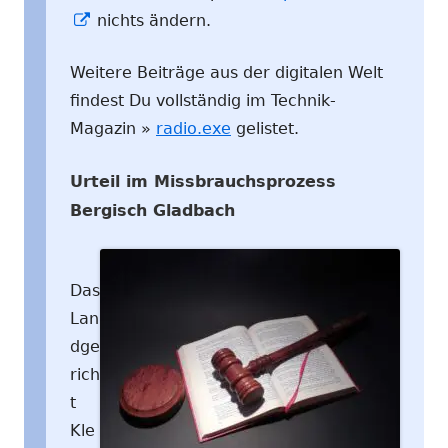
In
nichts ändern.
neuem
Weitere Beiträge aus der digitalen Welt
Fenster
findest Du vollständig im Technik-
öffnen
Magazin »
radio.exe
gelistet.
Urteil im Missbrauchsprozess
Bergisch Gladbach
Das
Lan
dge
rich
t
Kle