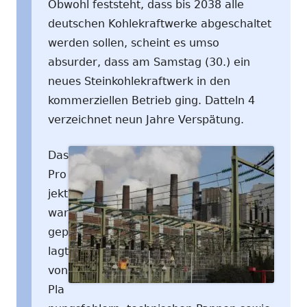
Obwohl feststeht, dass bis 2038 alle
deutschen Kohlekraftwerke abgeschaltet
werden sollen, scheint es umso
absurder, dass am Samstag (30.) ein
neues Steinkohlekraftwerk in den
kommerziellen Betrieb ging. Datteln 4
verzeichnet neun Jahre Verspätung.
Das
Pro
jekt
war
gep
lagt
von
Pla