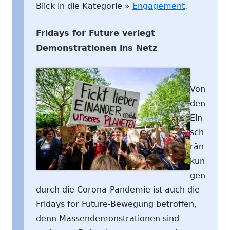
Blick in die Kategorie »
Engagement
.
Fridays for Future verlegt
Demonstrationen ins Netz
Von
den
Ein
sch
rän
kun
gen
durch die Corona-Pandemie ist auch die
Fridays for Future-Bewegung betroffen,
denn Massendemonstrationen sind