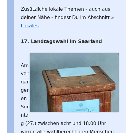
Zusätzliche lokale Themen - auch aus
deiner Nähe - findest Du im Abschnitt »
Lokales
.
17. Landtagswahl im Saarland
Am
ver
gan
gen
en
Son
nta
g (27.) zwischen acht und 18:00 Uhr
waren alle wahlberechtigten Menschen