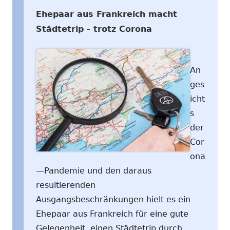
Ehepaar aus Frankreich macht
Städtetrip - trotz Corona
An
ges
icht
s
der
Cor
ona
—Pandemie und den daraus
resultierenden
Ausgangsbeschränkungen hielt es ein
Ehepaar aus Frankreich für eine gute
Gelegenheit, einen Städtetrip durch