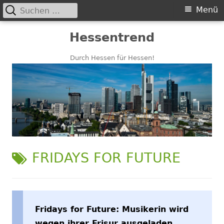
Suchen
Primäres
Menü
nach:
Menü
Springe
Hessentrend
zum
Inhalt
Durch Hessen für Hessen!
SCHLAGWORT:
FRIDAYS FOR FUTURE
Fridays for Future: Musikerin wird
wegen ihrer Frisur ausgeladen,