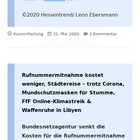
©2020 Hessentrend/ Leon Ebersmann
Format
Veröffentlicht
zu Steinkoh
Kurzmitteilung
31. Mai 2020
1 Kommentar
am
Rufnummermitnahme kostet
weniger, Städtereise – trotz Corona,
Mundschutzmasken für Stumme,
FfF Online-Klimastreik &
Waffenruhe in Libyen
Bundesnetzagentur senkt die
Kosten für die Rufnummermitnahme