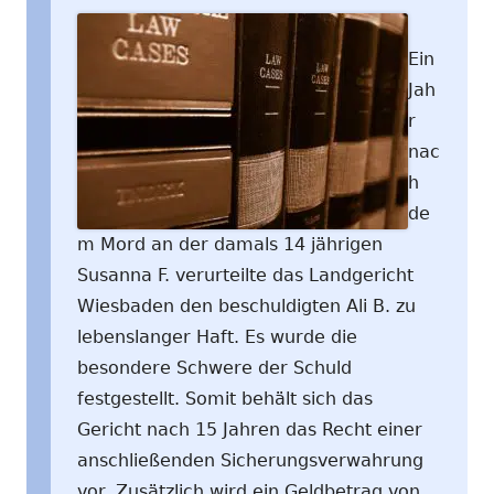
Ein
Jah
r
nac
h
de
m Mord an der damals 14 jährigen
Susanna F. verurteilte das Landgericht
Wiesbaden den beschuldigten Ali B. zu
lebenslanger Haft. Es wurde die
besondere Schwere der Schuld
festgestellt. Somit behält sich das
Gericht nach 15 Jahren das Recht einer
anschließenden Sicherungsverwahrung
vor. Zusätzlich wird ein Geldbetrag von