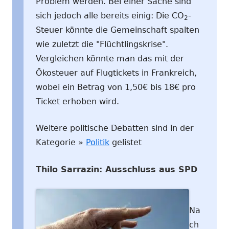
Problem werden. Bei einer Sache sind
sich jedoch alle bereits einig: Die CO
-
2
Steuer könnte die Gemeinschaft spalten
wie zuletzt die "Flüchtlingskrise".
Vergleichen könnte man das mit der
Ökosteuer auf Flugtickets in Frankreich,
wobei ein Betrag von 1,50€ bis 18€ pro
Ticket erhoben wird.
Weitere politische Debatten sind in der
Kategorie »
Politik
gelistet
Thilo Sarrazin: Ausschluss aus SPD
Na
ch