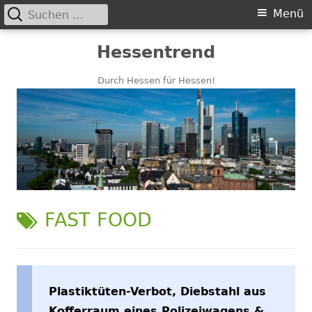
Suchen
Primäres
Menü
nach:
Menü
Springe
Hessentrend
zum
Inhalt
Durch Hessen für Hessen!
SCHLAGWORT:
FAST FOOD
Plastiktüten-Verbot, Diebstahl aus
Kofferraum eines Polizeiwagens &