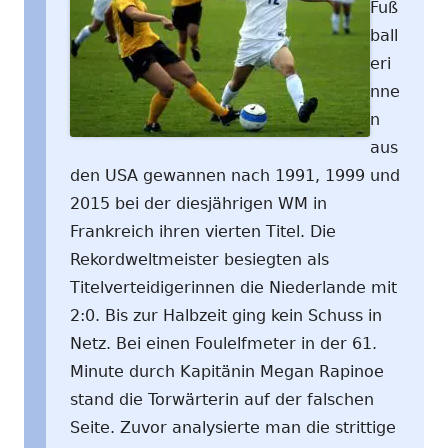
Fuß
ball
eri
nne
n
aus
den USA gewannen nach 1991, 1999 und
2015 bei der diesjährigen WM in
Frankreich ihren vierten Titel. Die
Rekordweltmeister besiegten als
Titelverteidigerinnen die Niederlande mit
2:0. Bis zur Halbzeit ging kein Schuss in
Netz. Bei einen Foulelfmeter in der 61.
Minute durch Kapitänin Megan Rapinoe
stand die Torwärterin auf der falschen
Seite. Zuvor analysierte man die strittige