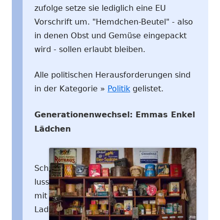
zufolge setze sie lediglich eine EU
Vorschrift um. "Hemdchen-Beutel" - also
in denen Obst und Gemüse eingepackt
wird - sollen erlaubt bleiben.
Alle politischen Herausforderungen sind
in der Kategorie »
Politik
gelistet.
Generationenwechsel: Emmas Enkel
Lädchen
Sch
luss
mit
Lad