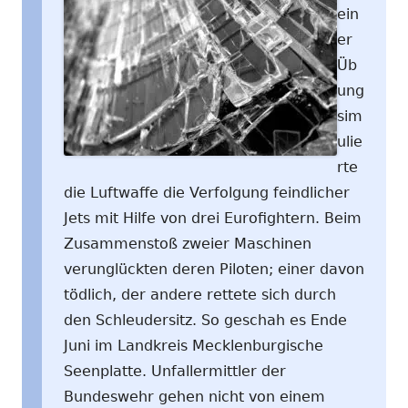
ein
er
Üb
ung
sim
ulie
rte
die Luftwaffe die Verfolgung feindlicher
Jets mit Hilfe von drei Eurofightern. Beim
Zusammenstoß zweier Maschinen
verunglückten deren Piloten; einer davon
tödlich, der andere rettete sich durch
den Schleudersitz. So geschah es Ende
Juni im Landkreis Mecklenburgische
Seenplatte. Unfallermittler der
Bundeswehr gehen nicht von einem