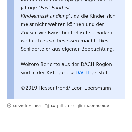
jährige "
Fast Food ist
Kindesmisshandlung
", da die Kinder sich
meist nicht wehren können und der
Zucker wie Rauschmittel auf sie wirken,
wodurch es sie besessen macht. Dies
Schilderte er aus eigener Beobachtung.
Weitere Berichte aus der DACH-Region
sind in der Kategorie »
DACH
gelistet
©2019 Hessentrend/ Leon Ebersmann
Format
Veröffentlicht
zu Fast Foo
Kurzmitteilung
14. Juli 2019
1 Kommentar
am