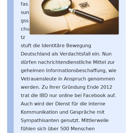
fas
sun
gss
chu
tz
stuft die Identitäre Bewegung
Deutschland als Verdachtsfall ein. Nun
dürfen nachrichtendienstliche Mittel zur
geheimen Informationsbeschaffung, wie
Vetrauensleute in Anspruch genommen
werden. Zu ihrer Gründung Ende 2012
trat die IBD nur online bei Facebook auf.
Auch wird der Dienst für die interne
Kommunikation und Gespräche mit
Sympathisanten genutzt. Mittlerweile
fühlen sich über 500 Menschen