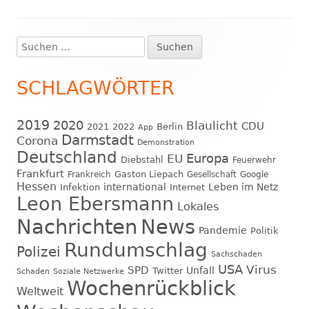
Suchen
Haupt-
nach:
Seitenleiste
SCHLAGWÖRTER
2019
2020
Blaulicht
CDU
2021
2022
Berlin
App
Darmstadt
Corona
Demonstration
Deutschland
EU
Europa
Diebstahl
Feuerwehr
Frankfurt
Gaston Liepach
Frankreich
Gesellschaft
Google
Hessen
international
Leben im Netz
Infektion
Internet
Leon Ebersmann
Lokales
Nachrichten
News
Pandemie
Politik
Rundumschlag
Polizei
Sachschaden
USA
Virus
SPD
Unfall
Twitter
Schaden
Soziale Netzwerke
Wochenrückblick
Weltweit