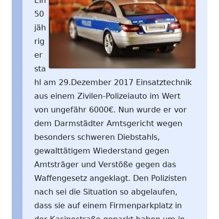
Ein
50
jäh
rig
er
sta
hl am 29.Dezember 2017 Einsatztechnik
aus einem Zivilen-Polizeiauto im Wert
von ungefähr 6000€. Nun wurde er vor
dem Darmstädter Amtsgericht wegen
besonders schweren Diebstahls,
gewalttätigem Wiederstand gegen
Amtsträger und Verstöße gegen das
Waffengesetz angeklagt. Den Polizisten
nach sei die Situation so abgelaufen,
dass sie auf einem Firmenparkplatz in