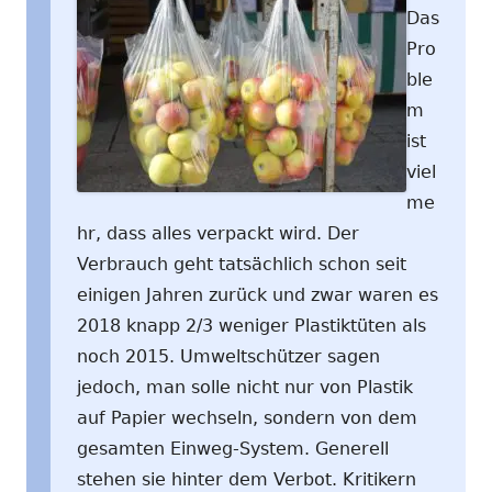
Das
Pro
ble
m
ist
viel
me
hr, dass alles verpackt wird. Der
Verbrauch geht tatsächlich schon seit
einigen Jahren zurück und zwar waren es
2018 knapp 2/3 weniger Plastiktüten als
noch 2015. Umweltschützer sagen
jedoch, man solle nicht nur von Plastik
auf Papier wechseln, sondern von dem
gesamten Einweg-System. Generell
stehen sie hinter dem Verbot. Kritikern