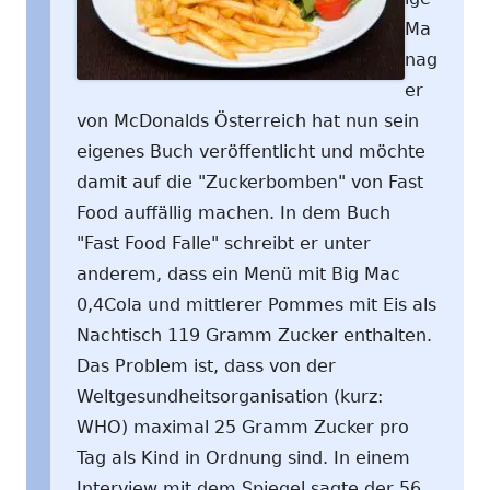
Ma
nag
er
von McDonalds Österreich hat nun sein
eigenes Buch veröffentlicht und möchte
damit auf die "Zuckerbomben" von Fast
Food auffällig machen. In dem Buch
"Fast Food Falle" schreibt er unter
anderem, dass ein Menü mit Big Mac
0,4Cola und mittlerer Pommes mit Eis als
Nachtisch 119 Gramm Zucker enthalten.
Das Problem ist, dass von der
Weltgesundheitsorganisation (kurz:
WHO) maximal 25 Gramm Zucker pro
Tag als Kind in Ordnung sind. In einem
Interview mit dem Spiegel sagte der 56