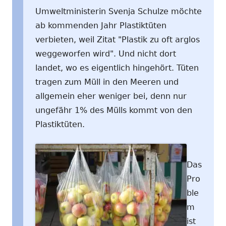
Umweltministerin Svenja Schulze möchte
ab kommenden Jahr Plastiktüten
verbieten, weil Zitat "Plastik zu oft arglos
weggeworfen wird". Und nicht dort
landet, wo es eigentlich hingehört. Tüten
tragen zum Müll in den Meeren und
allgemein eher weniger bei, denn nur
ungefähr 1% des Mülls kommt von den
Plastiktüten.
Das
Pro
ble
m
ist