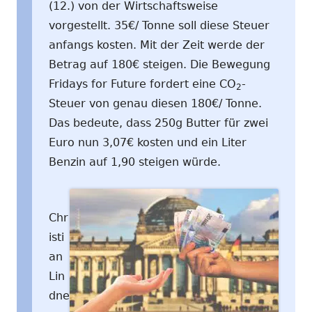
(12.) von der Wirtschaftsweise
vorgestellt. 35€/ Tonne soll diese Steuer
anfangs kosten. Mit der Zeit werde der
Betrag auf 180€ steigen. Die Bewegung
Fridays for Future fordert eine CO
-
2
Steuer von genau diesen 180€/ Tonne.
Das bedeute, dass 250g Butter für zwei
Euro nun 3,07€ kosten und ein Liter
Benzin auf 1,90 steigen würde.
Chr
isti
an
Lin
dne