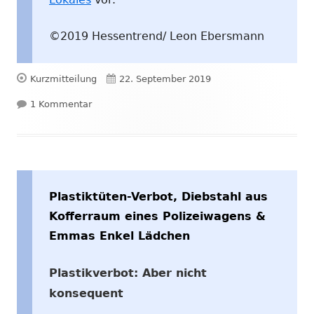
©2019 Hessentrend/ Leon Ebersmann
Format
Veröffentlicht
Kurzmitteilung
22. September 2019
zu Schwarzfahren, Patientenakten frei zugänglich,
am
1 Kommentar
Plastiktüten-Verbot, Diebstahl aus
Kofferraum eines Polizeiwagens &
Emmas Enkel Lädchen
Plastikverbot: Aber nicht
konsequent