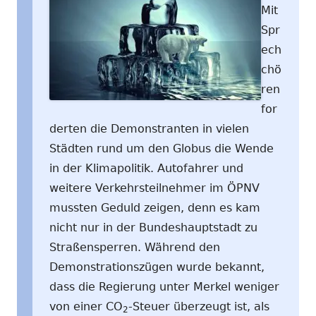
Mit
Spr
ech
chö
ren
for
derten die Demonstranten in vielen
Städten rund um den Globus die Wende
in der Klimapolitik. Autofahrer und
weitere Verkehrsteilnehmer im ÖPNV
mussten Geduld zeigen, denn es kam
nicht nur in der Bundeshauptstadt zu
Straßensperren. Während den
Demonstrationszügen wurde bekannt,
dass die Regierung unter Merkel weniger
von einer CO
-Steuer überzeugt ist, als
2