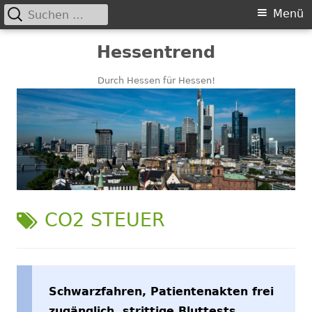
Suchen
Primäres
Menü
nach:
Menü
Springe
Hessentrend
zum
Inhalt
Durch Hessen für Hessen!
SCHLAGWORT:
CO2 STEUER
Schwarzfahren, Patientenakten frei
zugänglich, strittige Bluttests,