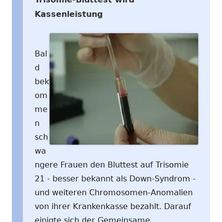
Kassenleistung
Bal
d
bek
om
me
n
sch
wa
ngere Frauen den Bluttest auf Trisomie
21 - besser bekannt als Down-Syndrom -
und weiteren Chromosomen-Anomalien
von ihrer Krankenkasse bezahlt. Darauf
einigte sich der Gemeinsame