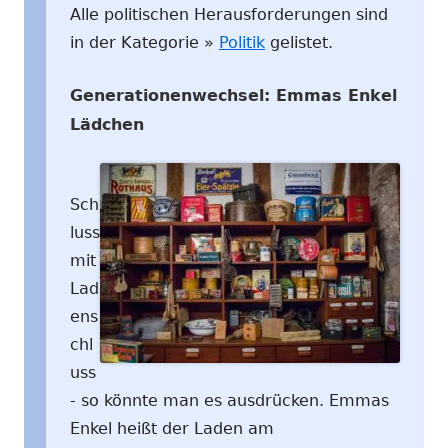
Alle politischen Herausforderungen sind
in der Kategorie »
Politik
gelistet.
Generationenwechsel: Emmas Enkel
Lädchen
Sch
luss
mit
Lad
ens
chl
uss
- so könnte man es ausdrücken. Emmas
Enkel heißt der Laden am