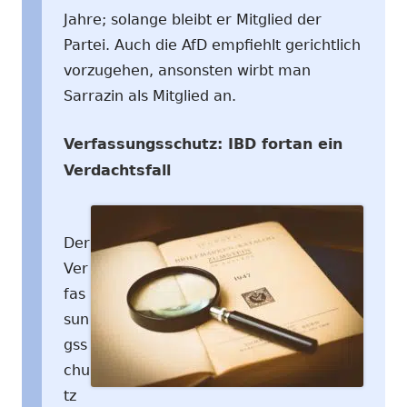
Jahre; solange bleibt er Mitglied der
Partei. Auch die AfD empfiehlt gerichtlich
vorzugehen, ansonsten wirbt man
Sarrazin als Mitglied an.
Verfassungsschutz: IBD fortan ein
Verdachtsfall
Der
Ver
fas
sun
gss
chu
tz