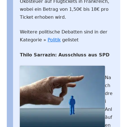
Ökosteuer auf Flugtickets in Frankreich,
wobei ein Betrag von 1,50€ bis 18€ pro
Ticket erhoben wird.
Weitere politische Debatten sind in der
Kategorie »
Politik
gelistet
Thilo Sarrazin: Ausschluss aus SPD
Na
ch
dre
i
Anl
äuf
en