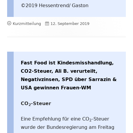
©2019 Hessentrend/ Gaston
Format
Veröffentlicht
Kurzmitteilung
12. September 2019
am
Fast Food ist Kindesmisshandlung,
CO2-Steuer, Ali B. verurteilt,
Negativzinsen, SPD über Sarrazin &
USA gewinnen Frauen-WM
CO
-Steuer
2
Eine Empfehlung für eine CO
-Steuer
2
wurde der Bundesregierung am Freitag