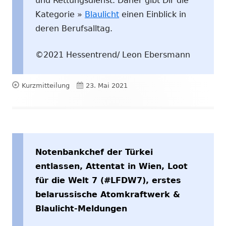
und Rettungsdienst. Daher gibt Dir die
Kategorie »
Blaulicht
einen Einblick in
deren Berufsalltag.
©2021 Hessentrend/ Leon Ebersmann
Format
Veröffentlicht
Kurzmitteilung
23. Mai 2021
am
Notenbankchef der Türkei
entlassen, Attentat in Wien, Loot
für die Welt 7 (#LFDW7), erstes
belarussische Atomkraftwerk &
Blaulicht-Meldungen