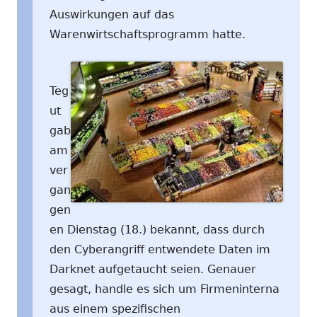
Auswirkungen auf das
Warenwirtschaftsprogramm hatte.
Teg
ut
gab
am
ver
gan
gen
en Dienstag (18.) bekannt, dass durch
den Cyberangriff entwendete Daten im
Darknet aufgetaucht seien. Genauer
gesagt, handle es sich um Firmeninterna
aus einem spezifischen