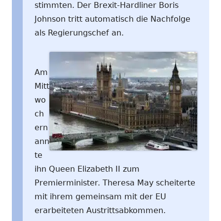
stimmten. Der Brexit-Hardliner Boris
Johnson tritt automatisch die Nachfolge
als Regierungschef an.
Am
Mitt
wo
ch
ern
ann
te
ihn Queen Elizabeth II zum
Premierminister. Theresa May scheiterte
mit ihrem gemeinsam mit der EU
erarbeiteten Austrittsabkommen.