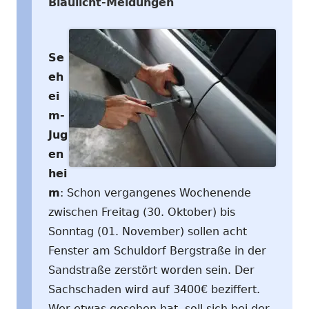
Blaulicht-Meldungen
Se
eh
ei
m-
Jug
en
hei
m
: Schon vergangenes Wochenende
zwischen Freitag (30. Oktober) bis
Sonntag (01. November) sollen acht
Fenster am Schuldorf Bergstraße in der
Sandstraße zerstört worden sein. Der
Sachschaden wird auf 3400€ beziffert.
Wer etwas gesehen hat, soll sich bei der