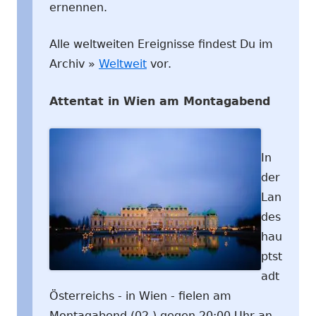
ernennen.
Alle weltweiten Ereignisse findest Du im
Archiv »
Weltweit
vor.
Attentat in Wien am Montagabend
In
der
Lan
des
hau
ptst
adt
Österreichs - in Wien - fielen am
Montagabend (02.) gegen 20:00 Uhr an