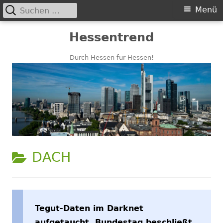
Suchen
Primäres
Menü
nach:
Menü
Springe
Hessentrend
zum
Inhalt
Durch Hessen für Hessen!
KATEGORIE:
DACH
Tegut-Daten im Darknet
aufgetaucht, Bundestag beschließt