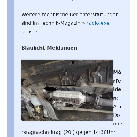
Weitere technische Berichterstattungen
sind im Technik-Magazin »
radio.exe
gelistet.
Blaulicht-Meldungen
Mö
rfe
lde
n
:
Am
Do
nne
rstagnachmittag (20.) gegen 14:30Uhr