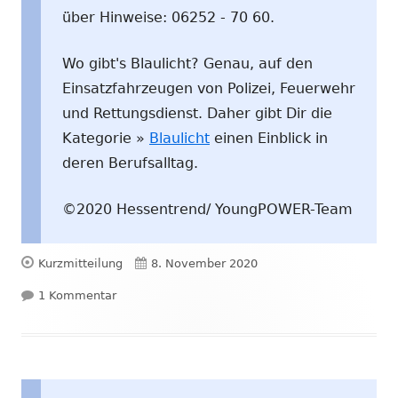
über Hinweise: 06252 - 70 60.
Wo gibt's Blaulicht? Genau, auf den
Einsatzfahrzeugen von Polizei, Feuerwehr
und Rettungsdienst. Daher gibt Dir die
Kategorie »
Blaulicht
einen Einblick in
deren Berufsalltag.
©2020 Hessentrend/ YoungPOWER-Team
Format
Veröffentlicht
Kurzmitteilung
8. November 2020
zu Notenbankchef der Türkei entlassen, Attentat
am
1 Kommentar