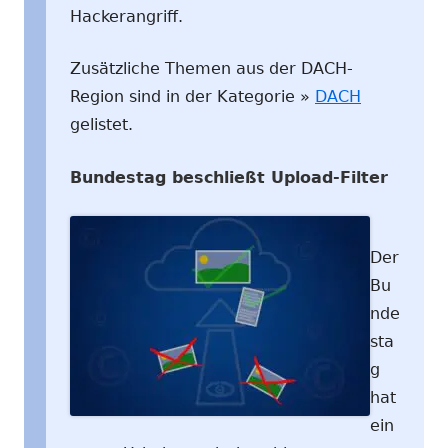
Hackerangriff.
Zusätzliche Themen aus der DACH-
Region sind in der Kategorie »
DACH
gelistet.
Bundestag beschließt Upload-Filter
Der
Bu
nde
sta
g
hat
ein