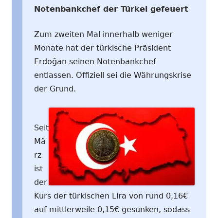
Notenbankchef der Türkei gefeuert
Zum zweiten Mal innerhalb weniger
Monate hat der türkische Präsident
Erdoğan seinen Notenbankchef
entlassen. Offiziell sei die Währungskrise
der Grund.
Seit
Mä
rz
ist
der
Kurs der türkischen Lira von rund 0,16€
auf mittlerweile 0,15€ gesunken, sodass