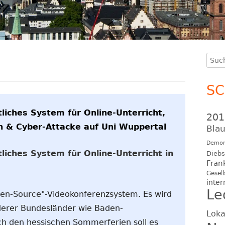
Such
Ha
nach
Se
S
tliches System für Online-Unterricht,
201
 & Cyber-Attacke auf Uni Wuppertal
Blau
Demon
tliches System für Online-Unterricht in
Diebs
Fran
Gesell
inter
Le
Open-Source"-Videokonferenzsystem. Es wird
nderer Bundesländer wie Baden-
Loka
h den hessischen Sommerferien soll es