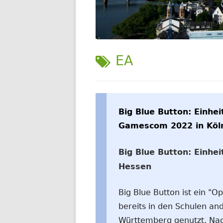
WELTWEIT
SCHLAGWORT:
EA
Big Blue Button: Einhei
Gamescom 2022 in Köln
Big Blue Button: Einhei
Hessen
Big Blue Button ist ein "
bereits in den Schulen a
Württemberg genutzt. Nac