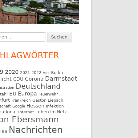
en
upt-
:
itenleiste
CHLAGWÖRTER
9
2020
2021
2022
Berlin
App
Darmstadt
licht
Corona
CDU
Deutschland
stration
EU
Europa
tahl
Feuerwehr
kfurt
Gaston Liepach
Frankreich
Hessen
Infektion
schaft
Google
national
Leben im Netz
Internet
on Ebersmann
Nachrichten
les