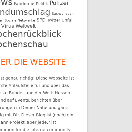
ews
Polizei
Pandemie
Politik
ndumschlag
Sachschaden
SPD
Unfall
Twitter
en
Soziale Netzwerke
Virus
Weltweit
chenrückblick
chenschau
ER DIE WEBSITE
st genau richtig! Diese Webseite ist
rste Anlaufstelle für und über das
nste Bundesland der Welt: Hessen!
ind auf Events, berichten über
rungen in Deiner Nähe und ganz
ig mit Dir. Dieser Blog ist (noch) ein
ann-Projekt, aber jede:r ist
kommen für die Internetcommunity