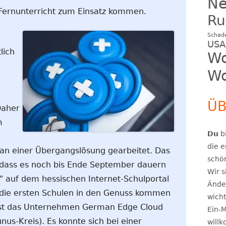
N
 Fernunterricht zum Einsatz kommen.
Ru
Schad
USA
lich
Wo
Wo
ÜB
Daher
m
Du
bi
die e
an einer Übergangslösung gearbeitet. Das
schö
, dass es noch bis Ende September dauern
Wir s
" auf dem hessischen Internet-Schulportal
Ände
die ersten Schulen in den Genuss kommen
wicht
 ist das Unternehmen German Edge Cloud
Ein-M
us-Kreis). Es konnte sich bei einer
will