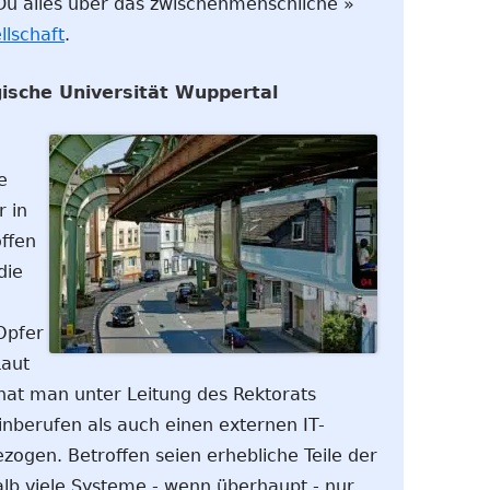
t Du alles über das zwischenmenschliche »
lschaft
.
ische Universität Wuppertal
e
 in
ffen
die
Opfer
Laut
 hat man unter Leitung des Rektorats
inberufen als auch einen externen IT-
ezogen. Betroffen seien erhebliche Teile der
halb viele Systeme - wenn überhaupt - nur