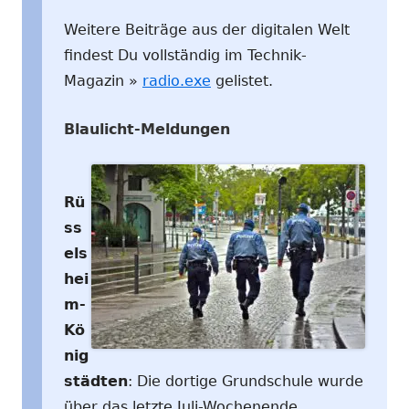
Weitere Beiträge aus der digitalen Welt
findest Du vollständig im Technik-
Magazin »
radio.exe
gelistet.
Blaulicht-Meldungen
Rü
ss
els
hei
m-
Kö
nig
städten
: Die dortige Grundschule wurde
über das letzte Juli-Wochenende