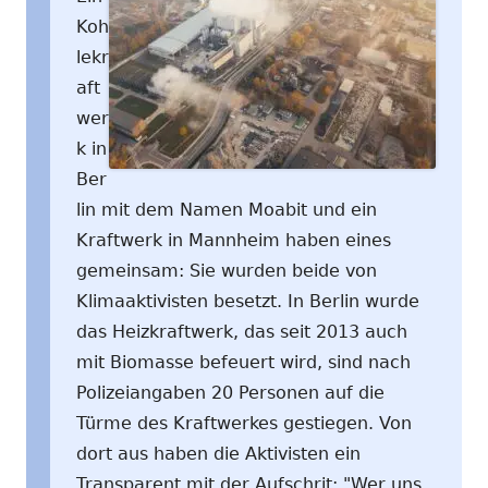
Koh
lekr
aft
wer
k in
Ber
lin mit dem Namen Moabit und ein
Kraftwerk in Mannheim haben eines
gemeinsam: Sie wurden beide von
Klimaaktivisten besetzt. In Berlin wurde
das Heizkraftwerk, das seit 2013 auch
mit Biomasse befeuert wird, sind nach
Polizeiangaben 20 Personen auf die
Türme des Kraftwerkes gestiegen. Von
dort aus haben die Aktivisten ein
Transparent mit der Aufschrit: "Wer uns