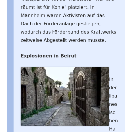
räumt ist für Kohle" platziert. In
Mannheim waren Aktivisten auf das
Dach der Förderanlage gestiegen,
wodurch das Förderband des Kraftwerks
zeitweise Abgestellt werden musste.
Explosionen in Beirut
In
der
liba
nes
isc
hen
Ha