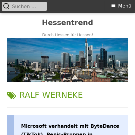
Suchen
Primäres
Menü
nach:
Menü
Springe
Hessentrend
zum
Inhalt
Durch Hessen für Hessen!
SCHLAGWORT:
RALF WERNEKE
Microsoft verhandelt mit ByteDance
(TikTok), Penis-Brunnen in