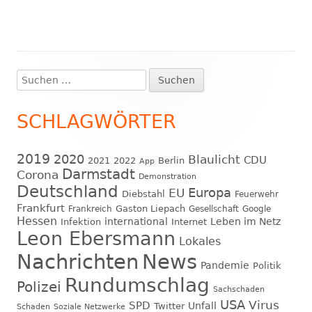
Suchen
Haupt-
nach:
Seitenleiste
SCHLAGWÖRTER
2019
2020
Blaulicht
CDU
2021
2022
Berlin
App
Darmstadt
Corona
Demonstration
Deutschland
EU
Europa
Diebstahl
Feuerwehr
Frankfurt
Gaston Liepach
Frankreich
Gesellschaft
Google
Hessen
international
Leben im Netz
Infektion
Internet
Leon Ebersmann
Lokales
Nachrichten
News
Pandemie
Politik
Rundumschlag
Polizei
Sachschaden
USA
Virus
SPD
Unfall
Twitter
Schaden
Soziale Netzwerke