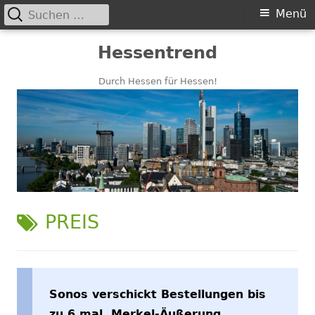
Suchen
Primäres
Menü
nach:
Menü
Springe
Hessentrend
zum
Inhalt
Durch Hessen für Hessen!
SCHLAGWORT:
PREIS
Sonos verschickt Bestellungen bis
zu 6 mal, Merkel-Äußerung