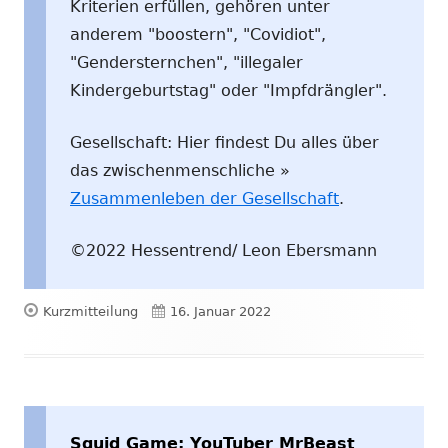
Kriterien erfüllen, gehören unter
anderem "boostern", "Covidiot",
"Gendersternchen", "illegaler
Kindergeburtstag" oder "Impfdrängler".
Gesellschaft: Hier findest Du alles über
das zwischenmenschliche »
Zusammenleben der Gesellschaft
.
©2022 Hessentrend/ Leon Ebersmann
Format
Veröffentlicht
Kurzmitteilung
16. Januar 2022
am
Squid Game: YouTuber MrBeast