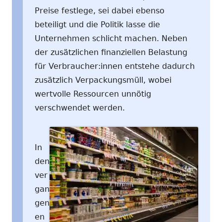
Preise festlege, sei dabei ebenso
beteiligt und die Politik lasse die
Unternehmen schlicht machen. Neben
der zusätzlichen finanziellen Belastung
für Verbraucher:innen entstehe dadurch
zusätzlich Verpackungsmüll, wobei
wertvolle Ressourcen unnötig
verschwendet werden.
In
den
ver
gan
gen
en