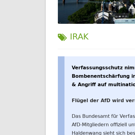
WELTWEIT
SCHLAGWORT:
IRAK
Verfassungsschutz nimm
Bombenentschärfung in
& Angriff auf multinat
Flügel der AfD wird ve
Das Bundesamt für Verfass
AfD-Mitgliedern offiziell
Haldenwang sieht sich bes