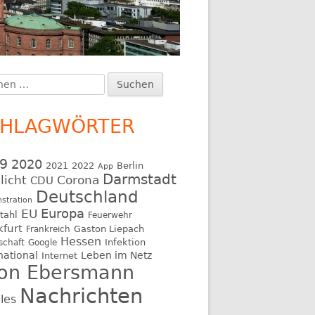
en
upt-
:
itenleiste
CHLAGWÖRTER
9
2020
2021
2022
Berlin
App
Darmstadt
licht
Corona
CDU
Deutschland
stration
EU
Europa
tahl
Feuerwehr
kfurt
Gaston Liepach
Frankreich
Hessen
Infektion
schaft
Google
national
Leben im Netz
Internet
on Ebersmann
Nachrichten
les