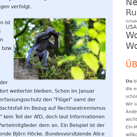
N
gen verfolgt.
Ru
Schad
n ist
USA
s
Wo
en
Wo
 bzw.
ÜB
Du
bi
der
die e
ort weiterhin bleiben. Schon im Januar
schö
Verfassungsschutz den "Flügel" samt der
Wir s
rdachtsfall im Bezug auf Rechtsextremismus
Ände
el" kein Teil der AfD, doch laut Informationen
wicht
rteimitglieder dem an. Ein Beispiel ist der
Ein-M
zende Björn Höcke. Bundesvorsitzende Alice
will