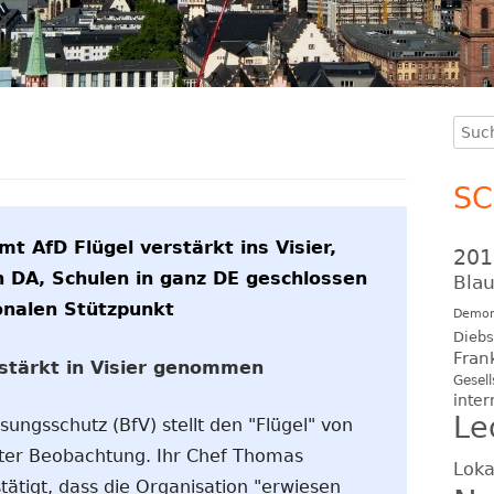
Such
Ha
nach
Se
S
t AfD Flügel verstärkt ins Visier,
201
 DA, Schulen in ganz DE geschlossen
Blau
ionalen Stützpunkt
Demon
Diebs
Fran
rstärkt in Visier genommen
Gesell
inter
Le
ungsschutz (BfV) stellt den "Flügel" von
 unter Beobachtung. Ihr Chef Thomas
Loka
tätigt, dass die Organisation "erwiesen