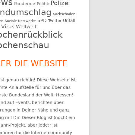
ews
Polizei
Pandemie
Politik
ndumschlag
Sachschaden
SPD
Unfall
Twitter
en
Soziale Netzwerke
Virus
Weltweit
chenrückblick
chenschau
ER DIE WEBSITE
st genau richtig! Diese Webseite ist
rste Anlaufstelle für und über das
nste Bundesland der Welt: Hessen!
ind auf Events, berichten über
rungen in Deiner Nähe und ganz
ig mit Dir. Dieser Blog ist (noch) ein
ann-Projekt, aber jede:r ist
kommen für die Internetcommunity