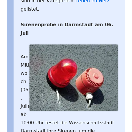
sind in der Kategorie »
Leben im Netz
gelistet.
Sirenenprobe in Darmstadt am 06.
Juli
Am
Mitt
wo
ch
(06
.
Juli)
ab
10:00 Uhr testet die Wissenschaftsstadt
Darmstadt ihre Sirenen, um die