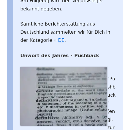
Am Folgetag wird der Negativsieger
bekannt gegeben.
Sämtliche Berichterstattung aus
Deutschland sammelten wir für Dich in
der Kategorie »
DE
.
Unwort des Jahres - Pushback
"Pu
shb
ack
"
(en
gl.
zur