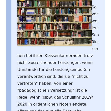
So
ver
wei
len
Sch
üle
r:in
nen bei ihren Klassenkameraden trotz
nicht ausreichender Leistungen, wenn
Umstände für die Leistungseinbußen
verantwortlich sind, die sie "nicht zu
vertreten" haben. Von einer
"pädagogischen Versetzung" ist die
Rede, wenn bspw. das Schuljahr 2019/
2020 in ordentlichen Noten endete,