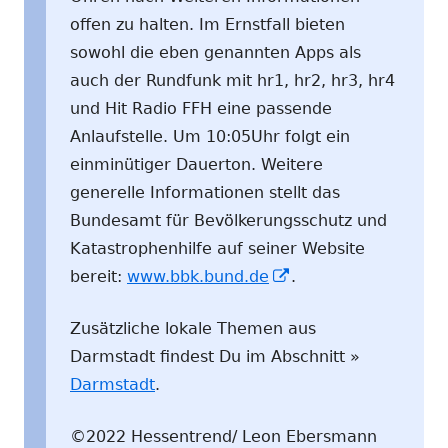
offen zu halten. Im Ernstfall bieten
sowohl die eben genannten Apps als
auch der Rundfunk mit hr1, hr2, hr3, hr4
und Hit Radio FFH eine passende
Anlaufstelle. Um 10:05Uhr folgt ein
einminütiger Dauerton. Weitere
generelle Informationen stellt das
Bundesamt für Bevölkerungsschutz und
Katastrophenhilfe auf seiner Website
In
bereit:
www.bbk.bund.de
.
neuem
Zusätzliche lokale Themen aus
Fenster
Darmstadt findest Du im Abschnitt »
öffnen
Darmstadt
.
©2022 Hessentrend/ Leon Ebersmann