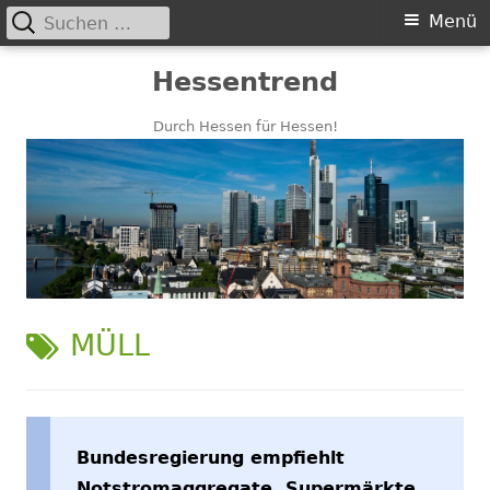
Suchen
Primäres
Menü
nach:
Menü
Springe
Hessentrend
zum
Inhalt
Durch Hessen für Hessen!
SCHLAGWORT:
MÜLL
Bundesregierung empfiehlt
Notstromaggregate, Supermärkte