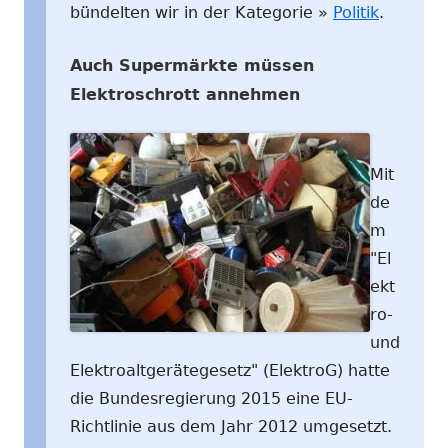
bündelten wir in der Kategorie »
Politik
.
Auch Supermärkte müssen
Elektroschrott annehmen
Mit
de
m
"El
ekt
ro-
und
Elektroaltgerätegesetz" (ElektroG) hatte
die Bundesregierung 2015 eine EU-
Richtlinie aus dem Jahr 2012 umgesetzt.