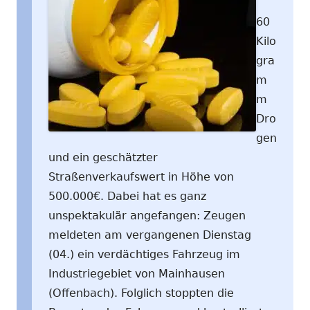
60
Kilo
gra
m
m
Dro
gen
und ein geschätzter
Straßenverkaufswert in Höhe von
500.000€. Dabei hat es ganz
unspektakulär angefangen: Zeugen
meldeten am vergangenen Dienstag
(04.) ein verdächtiges Fahrzeug im
Industriegebiet von Mainhausen
(Offenbach). Folglich stoppten die