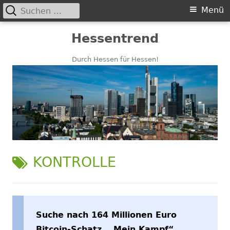
Suchen
Primäres
Menü
nach:
Menü
Springe
Hessentrend
zum
Inhalt
Durch Hessen für Hessen!
SCHLAGWORT:
KONTROLLE
Suche nach 164 Millionen Euro
Bitcoin-Schatz, „Mein Kampf“