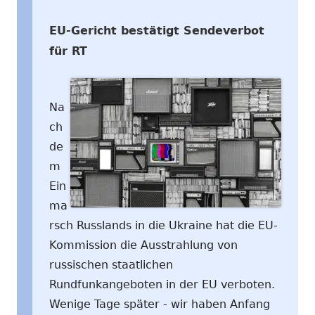
EU-Gericht bestätigt Sendeverbot
für RT
Na
ch
de
m
Ein
ma
rsch Russlands in die Ukraine hat die EU-
Kommission die Ausstrahlung von
russischen staatlichen
Rundfunkangeboten in der EU verboten.
Wenige Tage später - wir haben Anfang