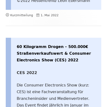
©2022 Hessentrend/ Leon Ebersmann
Format
Veröffentlicht
Kurzmitteilung
1. Mai 2022
am
60 Kilogramm Drogen – 500.000€
Straßenverkaufswert & Consumer
Electronics Show (CES) 2022
CES 2022
Die Consumer Electronics Show (kurz:
CES) ist eine Fachveranstaltung für
Brancheninsider und Medienvertreter.
Das Event findet jährlich im Januar im