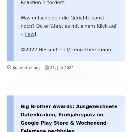
Reaktion erfordert.
Was entscheiden die Gerichte sonst
noch? Du erfährst es mit einem Klick auf
»
Law
!
©2022 Hessentrend/ Leon Ebersmann
Format
Veröffentlicht
Kurzmitteilung
31. Juli 2022
am
Big Brother Awards: Ausgezeichnete
Datenkraken, Frühjahrsputz im
Google Play Store & Wochenend-
Feiertage nachholen