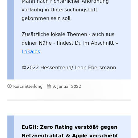
Mann nach richterlicher Anordnung
vorläufig in Untersuchungshaft
gekommen sein soll.
Zusätzliche lokale Themen - auch aus
deiner Nähe - findest Du im Abschnitt »
Lokales
.
©2022 Hessentrend/ Leon Ebersmann
Format
Veröffentlicht
Kurzmitteilung
9. Januar 2022
am
EuGH: Zero Rating verstößt gegen
Netzneutralität & Apple verschiebt