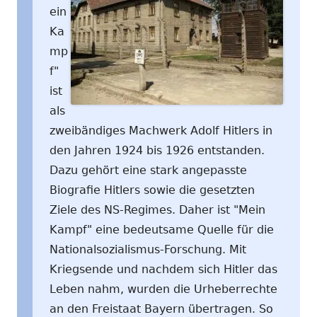
ein
Ka
mp
f"
ist
als
zweibändiges Machwerk Adolf Hitlers in
den Jahren 1924 bis 1926 entstanden.
Dazu gehört eine stark angepasste
Biografie Hitlers sowie die gesetzten
Ziele des NS-Regimes. Daher ist "Mein
Kampf" eine bedeutsame Quelle für die
Nationalsozialismus-Forschung. Mit
Kriegsende und nachdem sich Hitler das
Leben nahm, wurden die Urheberrechte
an den Freistaat Bayern übertragen. So