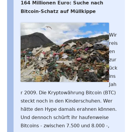
164 Millionen Euro: Suche nach
Bitcoin-Schatz auf Müllkippe
Wir
reis
en
zur
ück
ins
Jah
r 2009. Die Kryptowährung Bitcoin (BTC)
steckt noch in den Kinderschuhen. Wer
hätte den Hype damals erahnen können.
Und dennoch schürft ihr haufenweise
Bitcoins - zwischen 7.500 und 8.000 -,