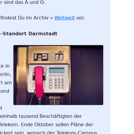
 sind das A und O.
 findest Du im Archiv »
Weltweit
vor.
m-Standort Darmstadt
e in
rlin,
rt am
 und
t
einhalb tausend Beschäftigten der
Telekom. Ende Oktober sollen Pläne der
ickert sein, wonach der Telekom-Campus