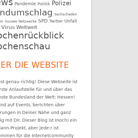
ews
Polizei
Pandemie
Politik
ndumschlag
Sachschaden
SPD
Unfall
Twitter
en
Soziale Netzwerke
Virus
Weltweit
chenrückblick
chenschau
ER DIE WEBSITE
st genau richtig! Diese Webseite ist
rste Anlaufstelle für und über das
nste Bundesland der Welt: Hessen!
ind auf Events, berichten über
rungen in Deiner Nähe und ganz
ig mit Dir. Dieser Blog ist (noch) ein
ann-Projekt, aber jede:r ist
kommen für die Internetcommunity