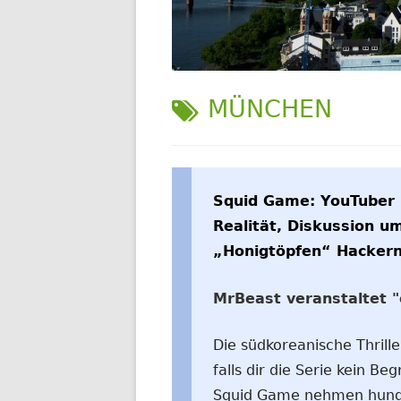
WELTWEIT
SCHLAGWORT:
MÜNCHEN
Squid Game: YouTuber M
Realität, Diskussion 
„Honigtöpfen“ Hackern
MrBeast veranstaltet 
Die südkoreanische Thrille
falls dir die Serie kein Begr
Squid Game nehmen hunde