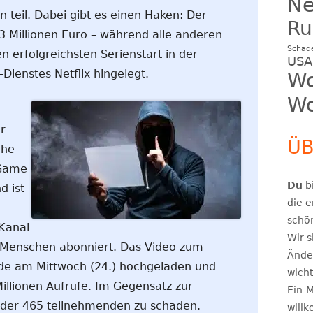
N
 teil. Dabei gibt es einen Haken: Der
Ru
 Millionen Euro – während alle anderen
Schad
n erfolgreichsten Serienstart in der
USA
Dienstes Netflix hingelegt.
Wo
Wo
r
ÜB
ehe
 Game
Du
bi
d ist
die e
schö
Kanal
Wir s
 Menschen abonniert. Das Video zum
Ände
de am Mittwoch (24.) hochgeladen und
wicht
Millionen Aufrufe. Im Gegensatz zur
Ein-M
 der 465 teilnehmenden zu schaden.
will