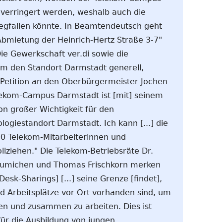
verringert werden, weshalb auch die
wegfallen könnte. In Beamtendeutsch geht
Abmietung der Heinrich-Hertz Straße 3-7"
Die Gewerkschaft ver.di sowie die
um den Standort Darmstadt generell,
r Petition an den Oberbürgermeister Jochen
lekom-Campus Darmstadt ist [mit] seinem
n großer Wichtigkeit für den
ogiestandort Darmstadt. Ich kann [...] die
0 Telekom-Mitarbeiterinnen und
llziehen." Die Telekom-Betriebsräte Dr.
eumichen und Thomas Frischkorn merken
Desk-Sharings] [...] seine Grenze [findet],
 Arbeitsplätze vor Ort vorhanden sind, um
en und zusammen zu arbeiten. Dies ist
ür die Ausbildung von jungen