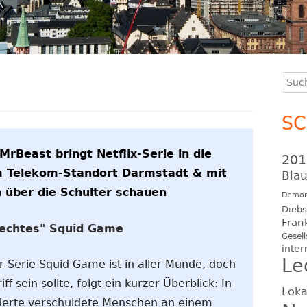
Such
Ha
nach
Se
S
rBeast bringt Netflix-Serie in die
201
um Telekom-Standort Darmstadt & mit
Blau
 über die Schulter schauen
Demon
Diebs
Fran
"echtes" Squid Game
Gesell
inter
Le
r-Serie Squid Game ist in aller Munde, doch
iff sein sollte, folgt ein kurzer Überblick: In
Loka
rte verschuldete Menschen an einem