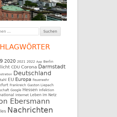
en
upt-
:
itenleiste
CHLAGWÖRTER
9
2020
2021
2022
Berlin
App
Darmstadt
licht
Corona
CDU
Deutschland
stration
EU
Europa
tahl
Feuerwehr
kfurt
Gaston Liepach
Frankreich
Hessen
Infektion
schaft
Google
national
Leben im Netz
Internet
on Ebersmann
Nachrichten
les