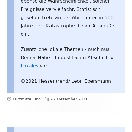
ebenso die Wahrscheinlichkeit solcher
Ereignisse vervielfacht. Statistisch
gesehen trete an der Ahr einmal in 500
Jahre eine Katastrophe dieser Ausmaße
ein.
Zusätzliche lokale Themen - auch aus
Deiner Nähe - findest Du im Abschnitt »
Lokales
vor.
©2021 Hessentrend/ Leon Ebersmann
Format
Veröffentlicht
Kurzmitteilung
26. Dezember 2021
am