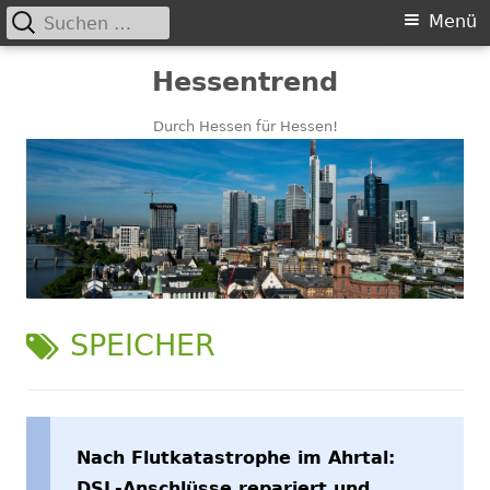
Suchen
Primäres
Menü
nach:
Menü
Springe
Hessentrend
zum
Inhalt
Durch Hessen für Hessen!
SCHLAGWORT:
SPEICHER
Nach Flutkatastrophe im Ahrtal:
DSL-Anschlüsse repariert und