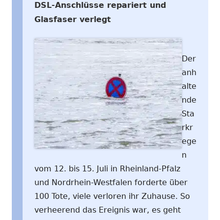
DSL-Anschlüsse repariert und
Glasfaser verlegt
Der
anh
alte
nde
Sta
rkr
ege
n
vom 12. bis 15. Juli in Rheinland-Pfalz
und Nordrhein-Westfalen forderte über
100 Tote, viele verloren ihr Zuhause. So
verheerend das Ereignis war, es geht