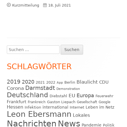
Format
Veröffentlicht
Kurzmitteilung
18. Juli 2021
am
Suchen
Haupt-
nach:
Seitenleiste
SCHLAGWÖRTER
2019
2020
Blaulicht
CDU
2021
2022
Berlin
App
Darmstadt
Corona
Demonstration
Deutschland
EU
Europa
Diebstahl
Feuerwehr
Frankfurt
Gaston Liepach
Frankreich
Gesellschaft
Google
Hessen
international
Leben im Netz
Infektion
Internet
Leon Ebersmann
Lokales
Nachrichten
News
Pandemie
Politik