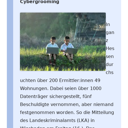
Cybergrooming
In
gan
z
Hes
sen
dur
chs
uchten über 200 Ermittler:innen 49
Wohnungen. Dabei seien über 1000
Datenträger sichergestellt, fünf
Beschuldigte vernommen, aber niemand
festgenommen worden. So die Mitteilung
des Landeskriminalamts (LKA) in