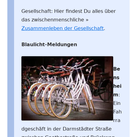
Gesellschaft: Hier findest Du alles über
das zwischenmenschliche »
Zusammenleben der Gesellschaft
.
Blaulicht-Meldungen
Be
ns
hei
m
:
Ein
Fah
rra
dgeschäft in der Darmstädter Straße